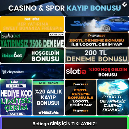
×
Betingo GİRİŞ İÇİN TIKLAYINIZ!