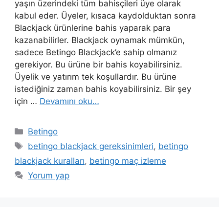
yaşın üzerindeki tüm bahisçileri üye olarak
kabul eder. Üyeler, kısaca kaydolduktan sonra
Blackjack ürünlerine bahis yaparak para
kazanabilirler. Blackjack oynamak mümkün,
sadece Betingo Blackjack’e sahip olmanız
gerekiyor. Bu ürüne bir bahis koyabilirsiniz.
Üyelik ve yatırım tek koşullardır. Bu ürüne
istediğiniz zaman bahis koyabilirsiniz. Bir şey
için …
Devamını oku…
Kategoriler
Betingo
Etiketler
betingo blackjack gereksinimleri
,
betingo
blackjack kuralları
,
betingo maç izleme
Yorum yap