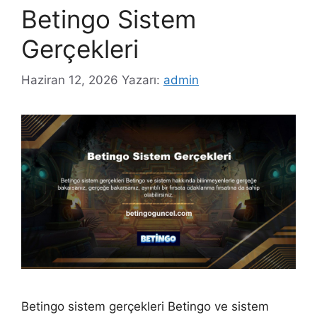
Betingo Sistem
Gerçekleri
Haziran 12, 2026
Yazarı:
admin
Betingo sistem gerçekleri Betingo ve sistem