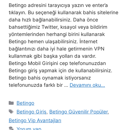
Betingo adresini tarayıcıya yazın ve enter’a
tıklayın. Bu seçeneği kullanarak bahis sitelerine
daha hızlı bağlanabilirsiniz. Daha önce
bahsettiğimiz Twitter, kısayol veya bildirim
yöntemlerinden herhangi birini kullanarak
Betingo hemen ulaşabilirsiniz. İnternet
bağlantınızı daha iyi hale getirmenin VPN
kullanmak gibi başka yolları da vardır.
Betingo Mobil Girişini cep telefonunuzdan
Betingo giriş yapmak için de kullanabilirsiniz.
Betingo bahis oynamak istiyorsanız
telefonunuzda farklı bir …
Devamını oku…
Kategoriler
Betingo
Etiketler
Betingo Giriş
,
Betingo Güvenilir Popüler
,
Betingo Vip Avantajları
Yorum yap