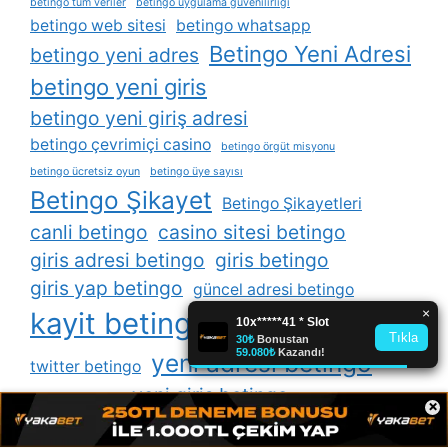
betingo tüm veriler
betingo uygulama güvenilirliği
betingo web sitesi
betingo whatsapp
Betingo Yeni Adresi
betingo yeni adres
betingo yeni giris
betingo yeni giriş adresi
betingo çevrimiçi casino
betingo örgüt misyonu
betingo ücretsiz oyun
betingo üye sayısı
Betingo Şikayet
Betingo Şikayetleri
canli betingo
casino sitesi betingo
giris adresi betingo
giris betingo
giris yap betingo
güncel adresi betingo
kayit betingo
mobil betingo
yeni adresi betingo
twitter betingo
yeni giris betingo
yeni betingo girişi
üye betingo
×