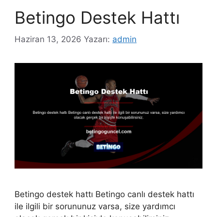
Betingo Destek Hattı
Haziran 13, 2026
Yazarı:
admin
Betingo destek hattı Betingo canlı destek hattı
ile ilgili bir sorununuz varsa, size yardımcı