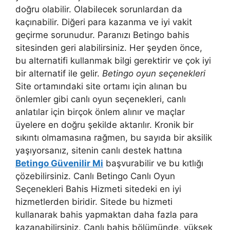
doğru olabilir. Olabilecek sorunlardan da
kaçınabilir. Diğeri para kazanma ve iyi vakit
geçirme sorunudur. Paranızı Betingo bahis
sitesinden geri alabilirsiniz. Her şeyden önce,
bu alternatifi kullanmak bilgi gerektirir ve çok iyi
bir alternatif ile gelir.
Betingo oyun seçenekleri
Site ortamındaki site ortamı için alınan bu
önlemler gibi canlı oyun seçenekleri, canlı
anlatılar için birçok önlem alınır ve maçlar
üyelere en doğru şekilde aktarılır. Kronik bir
sıkıntı olmamasına rağmen, bu sayıda bir aksilik
yaşıyorsanız, sitenin canlı destek hattına
Betingo Güvenilir Mi
başvurabilir ve bu kıtlığı
çözebilirsiniz. Canlı Betingo Canlı Oyun
Seçenekleri Bahis Hizmeti sitedeki en iyi
hizmetlerden biridir. Sitede bu hizmeti
kullanarak bahis yapmaktan daha fazla para
kazanabilirsiniz. Canlı bahis bölümünde, yüksek