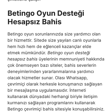
Betingo Oyun Desteği
Hesapsız Bahis
Betingo oyun sorunlarınızda size yardımcı olan
bir hizmettir. Sitede size yayılan canlı oyunlarla
hem hızlı hem de eğlenceli kazançlar elde
etmek mümkündür.
Betingo oyun desteği
hesapsız bahis
üyelerinin memnuniyeti hakkında
çok önemseyen bazı siteler, bahis severlerin
deneyimlerinden yararlanmalarına yardımcı
olacak hizmetler sunar. Olası Whatsapp,
çevrimiçi olarak herkesle konuşmanızı sağlayan
bir mesajlaşma uygulamasıdır. İnterneti
kullanarak dünyadaki herhangi biriyle iletişim
kurmanızı sağlayan programlarını kullanarak
Betingo çevrimiçi bahis sitesiyle konuşabilirsiniz.