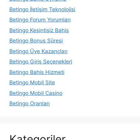
Betingo İletişim Teknolojisi
Betingo Forum Yorumları
Betingo Kesintisiz Bahis
Betingo Bonus Süresi
Betingo Üye Kazançları
Betingo Giriş Seçenekleri
Betingo Bahis Hizmeti
Betingo Mobil Site
Betingo Mobil Casino
Betingo Oranları
Kategoriler