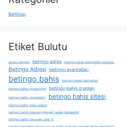
Betingo
Etiket Bulutu
betingo adres
adresi betingo
betingo adres değişikliği numarası
Betingo Adresi
betingo avantajları
betingo bahis
betingo bahis faaliyetleri
betingo bahis oranları
betingo bahis güvenilirliği
betingo bahis sitesi
betingo bahis seçenekleri
betingo bahis sitesi analizi
betingo bahis sitesinin şikayeti neden reddedildi
betingo bahis sonuçları canlı tv
betingo belgelere i̇htiyacı var mı bahis sitesinin şikayeti neden reddedildi