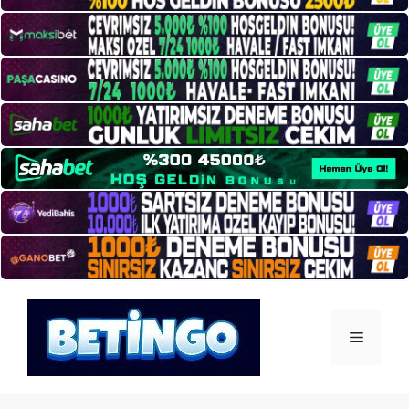
İçeriğe
atla
Menü