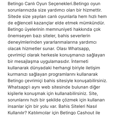
Betingo Canlı Oyun Seçenekleri.Betingo oyun
sorunlarınızda size yardımcı olan bir hizmettir.
Sitede size yayılan canlı oyunlarla hem hızlı hem
de eğlenceli kazançlar elde etmek mümkündür.
Betingo üyelerinin memnuniyeti hakkında çok
önemseyen bazı siteler, bahis severlerin
deneyimlerinden yararlanmalarına yardımcı
olacak hizmetler sunar. Olası Whatsapp,
çevrimiçi olarak herkesle konuşmanızı sağlayan
bir mesajlaşma uygulamasıdır. İnterneti
kullanarak dünyadaki herhangi biriyle iletişim
kurmanızı sağlayan programlarını kullanarak
Betingo çevrimiçi bahis sitesiyle konuşabilirsiniz.
Whatsapp’ı aynı web sitesinde bulunan diğer
kişilerle konuşmak için kullanabilirsiniz. Site,
sorunlarını hızlı bir şekilde çözmek için kullanan
insanlar için bir yolu var. Bahis Siteleri Nasıl
Kullanılır? Katılımcılar için Betingo Cashout ile