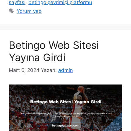
sayfası
,
betingo çevrimiçi platformu
Yorum yap
Betingo Web Sitesi
Yayına Girdi
Mart 6, 2024
Yazarı:
admin