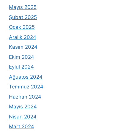
Mayıs 2025
Şubat 2025
Ocak 2025
Aralık 2024
Kasım 2024
Ekim 2024
Eylül 2024
Ağustos 2024
Temmuz 2024
Haziran 2024
Mayıs 2024
Nisan 2024
Mart 2024