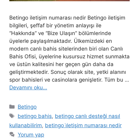
Betingo iletişim numarası nedir Betingo iletişim
bilgileri, şeffaf bir yönetim anlayışı ile
“Hakkında” ve “Bize Ulaşın” bölümlerinde
üyelerle paylaşılmaktadır. Ülkemizdeki en
modern canlı bahis sitelerinden biri olan Canlı
Bahis Ofisi, üyelerine kusursuz hizmet sunmakta
ve üstün kalitesini her geçen gün daha da
geliştirmektedir. Sonuç olarak site, yetki alanını
spor bahisleri ve casinolara genişletir. Tüm bu …
Devamını oku…
Kategoriler
Betingo
Etiketler
betingo bahis
,
betingo canlı desteği nasıl
kullanabilirim
,
betingo i̇letişim numarası nedir
Yorum yap