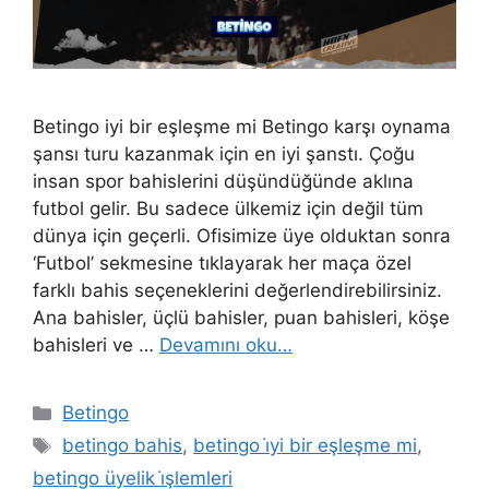
Betingo iyi bir eşleşme mi Betingo karşı oynama
şansı turu kazanmak için en iyi şanstı. Çoğu
insan spor bahislerini düşündüğünde aklına
futbol gelir. Bu sadece ülkemiz için değil tüm
dünya için geçerli. Ofisimize üye olduktan sonra
‘Futbol’ sekmesine tıklayarak her maça özel
farklı bahis seçeneklerini değerlendirebilirsiniz.
Ana bahisler, üçlü bahisler, puan bahisleri, köşe
bahisleri ve …
Devamını oku…
Kategoriler
Betingo
Etiketler
betingo bahis
,
betingo i̇yi bir eşleşme mi
,
betingo üyelik i̇şlemleri