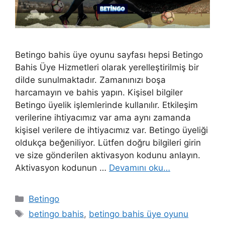
Betingo bahis üye oyunu sayfası hepsi Betingo
Bahis Üye Hizmetleri olarak yerelleştirilmiş bir
dilde sunulmaktadır. Zamanınızı boşa
harcamayın ve bahis yapın. Kişisel bilgiler
Betingo üyelik işlemlerinde kullanılır. Etkileşim
verilerine ihtiyacımız var ama aynı zamanda
kişisel verilere de ihtiyacımız var. Betingo üyeliği
oldukça beğeniliyor. Lütfen doğru bilgileri girin
ve size gönderilen aktivasyon kodunu anlayın.
Aktivasyon kodunun …
Devamını oku…
Kategoriler
Betingo
Etiketler
betingo bahis
,
betingo bahis üye oyunu