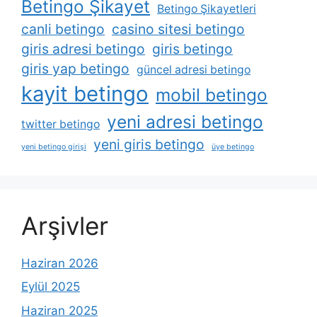
Betingo Şikayet
Betingo Şikayetleri
canli betingo
casino sitesi betingo
giris adresi betingo
giris betingo
giris yap betingo
güncel adresi betingo
kayit betingo
mobil betingo
yeni adresi betingo
twitter betingo
yeni giris betingo
yeni betingo girişi
üye betingo
Arşivler
Haziran 2026
Eylül 2025
Haziran 2025