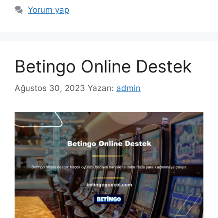
Yorum yap
Betingo Online Destek
Ağustos 30, 2023
Yazarı:
admin