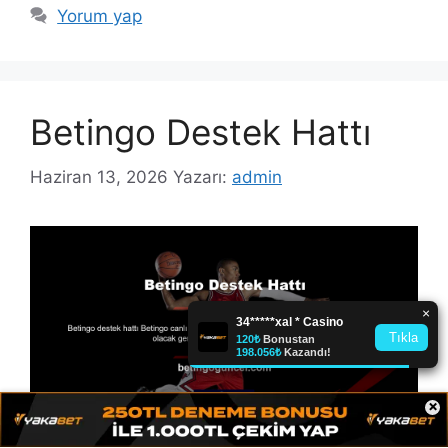
Yorum yap
Betingo Destek Hattı
Haziran 13, 2026
Yazarı:
admin
×