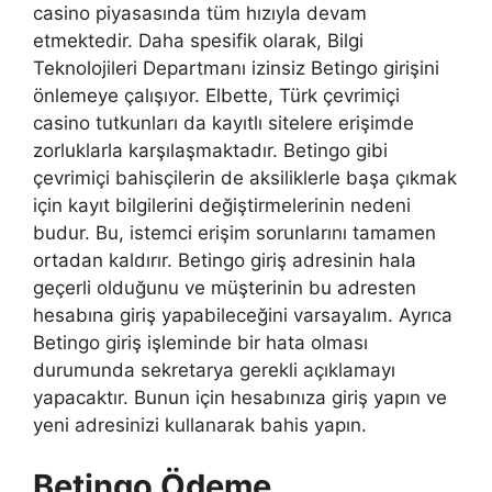
casino piyasasında tüm hızıyla devam
etmektedir. Daha spesifik olarak, Bilgi
Teknolojileri Departmanı izinsiz Betingo girişini
önlemeye çalışıyor. Elbette, Türk çevrimiçi
casino tutkunları da kayıtlı sitelere erişimde
zorluklarla karşılaşmaktadır. Betingo gibi
çevrimiçi bahisçilerin de aksiliklerle başa çıkmak
için kayıt bilgilerini değiştirmelerinin nedeni
budur. Bu, istemci erişim sorunlarını tamamen
ortadan kaldırır. Betingo giriş adresinin hala
geçerli olduğunu ve müşterinin bu adresten
hesabına giriş yapabileceğini varsayalım. Ayrıca
Betingo giriş işleminde bir hata olması
durumunda sekretarya gerekli açıklamayı
yapacaktır. Bunun için hesabınıza giriş yapın ve
yeni adresinizi kullanarak bahis yapın.
Betingo Ödeme