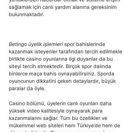
sağlamak için canlı yardım alanına gereksinim
bulunmaktadır.
Betingo üyelik işlemleri
spor bahislerinde
kazanmak isteyenler tarafından tercih edilmekle
birlikte casino oyunlarına ilgi duyanlar da bu
siteyi tercih etmektedir. Birçok spor dalında
binlerce maça bahis oynayabilirsiniz. Sporda
oyuncunun dikkatini çeken detaylardır, büyük
paralar da öyle.
Casino bölümü, üyelerin canlı oyunları daha
yüksek video kalitesiyle oynayarak para
kazanmalarını sağlar. Tüm bu özellikler ve
mükemmel web siteleri hem Türkiye’de hem de