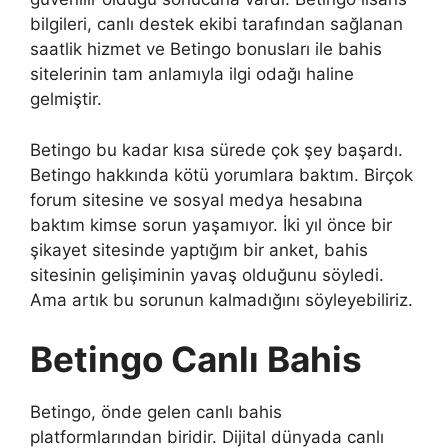
bilgileri, canlı destek ekibi tarafından sağlanan
saatlik hizmet ve Betingo bonusları ile bahis
sitelerinin tam anlamıyla ilgi odağı haline
gelmiştir.
Betingo bu kadar kısa sürede çok şey başardı.
Betingo hakkında kötü yorumlara baktım. Birçok
forum sitesine ve sosyal medya hesabına
baktım kimse sorun yaşamıyor. İki yıl önce bir
şikayet sitesinde yaptığım bir anket, bahis
sitesinin gelişiminin yavaş olduğunu söyledi.
Ama artık bu sorunun kalmadığını söyleyebiliriz.
Betingo Canlı Bahis
Betingo, önde gelen canlı bahis
platformlarından biridir. Dijital dünyada canlı