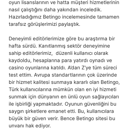
oyun lisanslarının ve hatta müşteri hizmetlerinin
nasıl çalıştığını daha yakından inceledik.
Hazırladığımız Betingo incelemesinde tamamen
tarafsız görüşlerimizi paylaştık.
Deneyimli editörlerimize göre bu araştırma bir
hafta sürdü. Kanıtlanmış sektör deneyimine
sahip editörlerimiz, düzenli kullanıcı olarak
kaydoldu, hesaplarına para yatırdı oynadı ve
casino oyunlarına katıldı. A’dan Z’ye tüm süreci
test ettim. Avrupa standartlarının çok üzerinde
bir hizmet kalitesi sunmaya kararlı olan Betingo,
Türk kullanıcılarına mümkün olan en iyi hizmeti
sunmak için dünyanın en ünlü oyun sağlayıcıları
ile işbirliği yapmaktadır. Oyunun güvenliğini bu
saygın şirketlere emanet etti. Bu, kullanıcılara
büyük bir güven verir. Bence Betingo sitesi bu
unvanı hak ediyor.