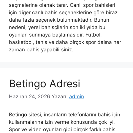
seçmelerine olanak tanır. Canlı spor bahisleri
için diğer canlı bahis seçeneklerine göre biraz
daha fazla seçenek bulunmaktadır. Bunun
nedeni, yerel bahisçilerin son iki yılda bu
oyunları sunmaya başlamasıdır. Futbol,
basketbol, tenis ve daha birçok spor dalına her
zaman bahis yapabilirsiniz.
Betingo Adresi
Haziran 24, 2026
Yazarı:
admin
Betingo sitesi, insanların telefonlarını bahis için
kullanmalarına izin verme konusunda çok iyi.
Spor ve video oyunları gibi birçok farklı bahis