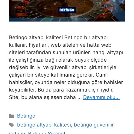
Betingo altyapı kalitesi Betingo bir altyapı
kullanır. Fiyatları, web siteleri ve hatta web
siteleri tarafından sunulan ürünler, hangi altyapı
ile çalıştığınıza bağlı olarak büyük ölçüde
değişebilir. İyi ve güvenilir altyapı şirketleriyle
çalışan bir siteye katılmanız gerekir. Canlı
bahisçiler, oyunda neler olduğuna göre bahisler
koyabilirler. Bu da para kazanmak için iyidir.
Site, bu alana eşleşen daha …
Devamını oku…
Kategoriler
Betingo
Etiketler
betingo altyapı kalitesi
,
betingo güvenilir
yatırım
,
Betingo Şikayet