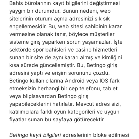
Bahis bürolarının kayıt bilgilerini değiştirmesi
yaygın bir durumdur. Bunun nedeni, web
sitelerinin oturum açma adresinizi sık sık
engellemesidir. Bu, web sitesi sahibinin karar
vermesine olanak tanır, böylece müşteriler
sisteme giriş yaparken sorun yaşamazlar. İşte
sektörde spor bahisleri ve casino hizmetleri
sunan bir site de aynı kararı almış ve kimliğini
kısa sürede güncellemiştir. Bu, Betingo giriş
adresini yaptı ve erişim sorununu çözdü.
Betingo kullanıcılarına Android veya IOS fark
etmeksizin herhangi bir cep telefonu, tablet
veya bilgisayardan Betingo giriş
yapabileceklerini hatırlatır. Mevcut adres sizi,
katılımcılara farklı oyun kategorileri ve uygun
fiyatlar sunan bu sayfaya götürecektir.
Betingo kayıt bilgileri
adreslerinin bloke edilmesi