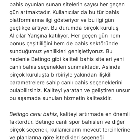
bahis oyunları sunan sitelerin sayısı her geçen
gün artmaktadır. Kullanıcılar da bu tür bahis
platformlarına ilgi gösteriyor ve bu ilgi gün
geçtikçe artıyor. Bu durumda birçok kuruluş
Alıcılar Yarışına katılıyor. Her geçen gün hem
bonus çeşitliliğini hem de bahis sektöründe
sunduğumuz yenilikleri genişletiyoruz. Bu
nedenle Betingo gibi kaliteli bahis siteleri yeni
canlı bahis seçenekleri sunmaktadır. Aslında
birçok kuruluşta birbiriyle yakından ilişkili
parametrelere sahip canlı bahis seçeneklerini
bulabilirsiniz. Kaliteyi yaratan ve geliştiren unsur
bu aşamada sunulan hizmetin kalitesidir.
Betingo canlı bahis
, kaliteyi artırmada en önemli
faktördür. Betingo canlı spor bahisleri ve diğer
birçok seçenek, kullanıcıların mevcut tercihlerine
ve planlarına göre istedikleri seçeneği