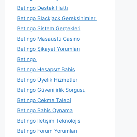
Betingo Destek Hattı
Betingo Blackjack Gereksinimleri
Betingo Sistem Gerçekleri
Betingo Masaüstü Casino
Betingo Şikayet Yorumları
Betingo
Betingo Hesapsız Bahis
Betingo Üyelik Hizmetleri
Betingo Güvenilirlik Sorgusu
Betingo Çekme Talebi
Betingo Bahis Oynama
Betingo İletişim Teknolojisi
Betingo Forum Yorumları