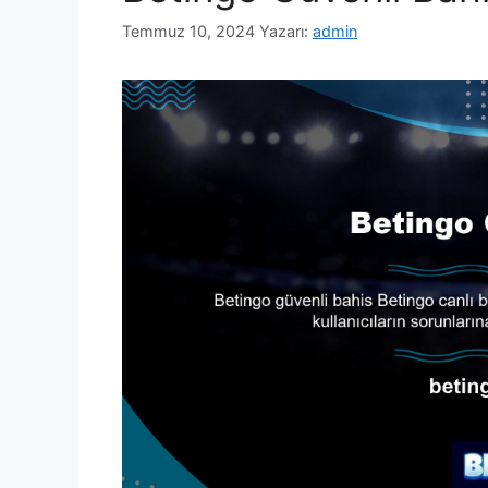
Temmuz 10, 2024
Yazarı:
admin