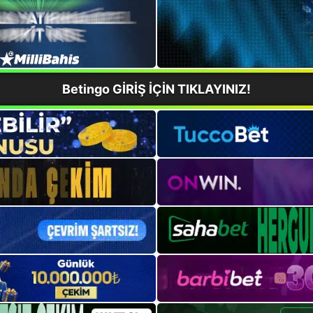
Betingo GİRİŞ İÇİN TIKLAYINIZ!