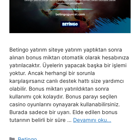
Betingo yatırım siteye yatırım yaptıktan sonra
alınan bonus miktarı otomatik olarak hesabınıza
yatırılacaktır. Üyelerin yapacak başka bir işlemi
yoktur. Ancak herhangi bir sorunla
karşılaşırsanız canlı destek hattı size yardımcı
olabilir. Bonus miktarı yatırıldıktan sonra
kullanımı çok kolaydır. Bonus parayı seçilen
casino oyunlarını oynayarak kullanabilirsiniz.
Burada sadece bir uyarı. Elde edilen bonus
tutarının belirli bir süre …
Devamını oku…
Kategoriler
Betingo