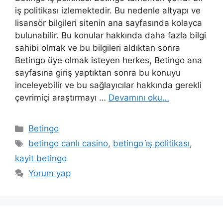
iş politikası izlemektedir. Bu nedenle altyapı ve
lisansör bilgileri sitenin ana sayfasında kolayca
bulunabilir. Bu konular hakkında daha fazla bilgi
sahibi olmak ve bu bilgileri aldıktan sonra
Betingo üye olmak isteyen herkes, Betingo ana
sayfasına giriş yaptıktan sonra bu konuyu
inceleyebilir ve bu sağlayıcılar hakkında gerekli
çevrimiçi araştırmayı …
Devamını oku…
Kategoriler
Betingo
Etiketler
betingo canlı casino
,
betingo i̇ş politikası
,
kayit betingo
Yorum yap