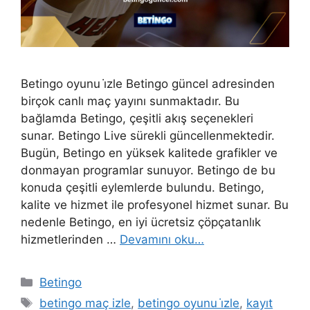
Betingo oyunu i̇zle Betingo güncel adresinden
birçok canlı maç yayını sunmaktadır. Bu
bağlamda Betingo, çeşitli akış seçenekleri
sunar. Betingo Live sürekli güncellenmektedir.
Bugün, Betingo en yüksek kalitede grafikler ve
donmayan programlar sunuyor. Betingo de bu
konuda çeşitli eylemlerde bulundu. Betingo,
kalite ve hizmet ile profesyonel hizmet sunar. Bu
nedenle Betingo, en iyi ücretsiz çöpçatanlık
hizmetlerinden …
Devamını oku…
Kategoriler
Betingo
Etiketler
betingo maç izle
,
betingo oyunu i̇zle
,
kayıt