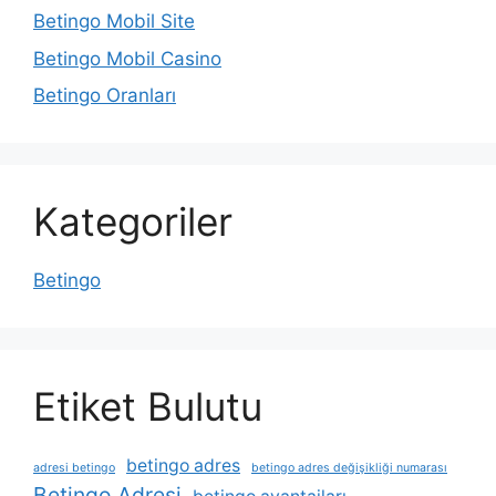
Betingo Mobil Site
Betingo Mobil Casino
Betingo Oranları
Kategoriler
Betingo
Etiket Bulutu
betingo adres
adresi betingo
betingo adres değişikliği numarası
Betingo Adresi