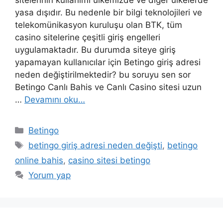
sitelerinin kullanımı ülkemizde ve diğer ülkelerde
yasa dışıdır. Bu nedenle bir bilgi teknolojileri ve
telekomünikasyon kuruluşu olan BTK, tüm
casino sitelerine çeşitli giriş engelleri
uygulamaktadır. Bu durumda siteye giriş
yapamayan kullanıcılar için Betingo giriş adresi
neden değiştirilmektedir? bu soruyu sen sor
Betingo Canlı Bahis ve Canlı Casino sitesi uzun
…
Devamını oku…
Kategoriler
Betingo
Etiketler
betingo giriş adresi neden değişti
,
betingo
online bahis
,
casino sitesi betingo
Yorum yap