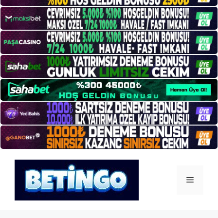
İçeriğe
atla
Menü