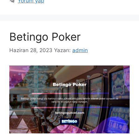
Yorum yap
Betingo Poker
Haziran 28, 2023
Yazarı:
admin