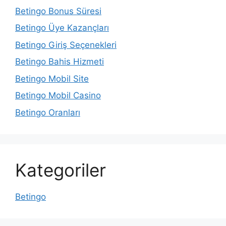
Betingo Bonus Süresi
Betingo Üye Kazançları
Betingo Giriş Seçenekleri
Betingo Bahis Hizmeti
Betingo Mobil Site
Betingo Mobil Casino
Betingo Oranları
Kategoriler
Betingo