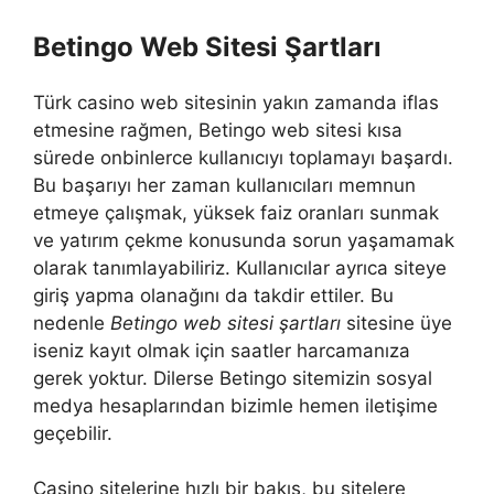
Betingo Web Sitesi Şartları
Türk casino web sitesinin yakın zamanda iflas
etmesine rağmen, Betingo web sitesi kısa
sürede onbinlerce kullanıcıyı toplamayı başardı.
Bu başarıyı her zaman kullanıcıları memnun
etmeye çalışmak, yüksek faiz oranları sunmak
ve yatırım çekme konusunda sorun yaşamamak
olarak tanımlayabiliriz. Kullanıcılar ayrıca siteye
giriş yapma olanağını da takdir ettiler. Bu
nedenle
Betingo web sitesi şartları
sitesine üye
iseniz kayıt olmak için saatler harcamanıza
gerek yoktur. Dilerse Betingo sitemizin sosyal
medya hesaplarından bizimle hemen iletişime
geçebilir.
Casino sitelerine hızlı bir bakış, bu sitelere