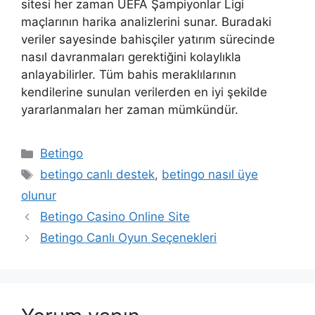
sitesi her zaman UEFA Şampiyonlar Ligi
maçlarının harika analizlerini sunar. Buradaki
veriler sayesinde bahisçiler yatırım sürecinde
nasıl davranmaları gerektiğini kolaylıkla
anlayabilirler. Tüm bahis meraklılarının
kendilerine sunulan verilerden en iyi şekilde
yararlanmaları her zaman mümkündür.
Kategoriler
Betingo
Etiketler
betingo canlı destek
,
betingo nasıl üye
olunur
Betingo Casino Online Site
Betingo Canlı Oyun Seçenekleri