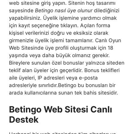
web sitesine giriş yapın. Sitenin hoş tasarımı
sayesinde
Betingo nasıl üye olunur
dilediğinizi
yapabilirsiniz. Üyelik işlemine yardımcı olmak
için kayıt seçeneğine tıklayın. Açılan forma
kişisel verilerinizi doğru ve eksiksiz olarak
girmenizle üyelik işlemi tamamlanır. Canlı Oyun
Web Sitesinde üye profili oluşturmak için 18
yaşında veya daha büyük olmanız gerekir.
Bireylere sunulan özel bonuslar yalnızca siteden
teklif alan üyeler için geçerlidir. Bonus teklifleri
aile üyeleri, IP adresleri veya e-posta
adresleriyle sınırlıdır.Betingo bu bonusları bir
arada kullanıcılarına sunan tek bahis sitesidir.
Betingo Web Sitesi Canlı
Destek