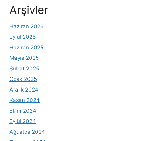
Arşivler
Haziran 2026
Eylül 2025
Haziran 2025
Mayıs 2025
Şubat 2025
Ocak 2025
Aralık 2024
Kasım 2024
Ekim 2024
Eylül 2024
Ağustos 2024