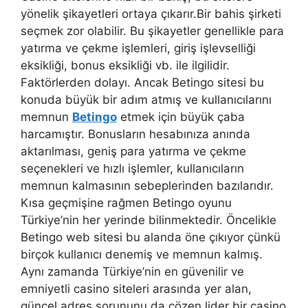
yönelik şikayetleri ortaya çıkarır.Bir bahis şirketi
seçmek zor olabilir. Bu şikayetler genellikle para
yatırma ve çekme işlemleri, giriş işlevselliği
eksikliği, bonus eksikliği vb. ile ilgilidir.
Faktörlerden dolayı. Ancak Betingo sitesi bu
konuda büyük bir adım atmış ve kullanıcılarını
memnun
Betingo
etmek için büyük çaba
harcamıştır. Bonusların hesabınıza anında
aktarılması, geniş para yatırma ve çekme
seçenekleri ve hızlı işlemler, kullanıcıların
memnun kalmasının sebeplerinden bazılarıdır.
Kısa geçmişine rağmen Betingo oyunu
Türkiye’nin her yerinde bilinmektedir. Öncelikle
Betingo web sitesi bu alanda öne çıkıyor çünkü
birçok kullanıcı denemiş ve memnun kalmış.
Aynı zamanda Türkiye’nin en güvenilir ve
emniyetli casino siteleri arasında yer alan,
güncel adres sorununu da çözen lider bir casino