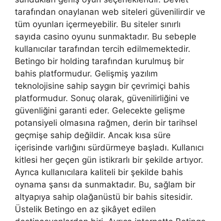
tarafından onaylanan web siteleri güvenilirdir ve
tüm oyunları içermeyebilir. Bu siteler sınırlı
sayıda casino oyunu sunmaktadır. Bu sebeple
kullanıcılar tarafından tercih edilmemektedir.
Betingo bir holding tarafından kurulmuş bir
bahis platformudur. Gelişmiş yazılım
teknolojisine sahip saygın bir çevrimiçi bahis
platformudur. Sonuç olarak, güvenilirliğini ve
güvenliğini garanti eder. Gelecekte gelişme
potansiyeli olmasına rağmen, derin bir tarihsel
geçmişe sahip değildir. Ancak kısa süre
içerisinde varlığını sürdürmeye başladı. Kullanıcı
kitlesi her geçen gün istikrarlı bir şekilde artıyor.
Ayrıca kullanıcılara kaliteli bir şekilde bahis
oynama şansı da sunmaktadır. Bu, sağlam bir
altyapıya sahip olağanüstü bir bahis sitesidir.
Üstelik Betingo en az şikâyet edilen