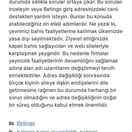
durumda sıklıkla sorular ortaya çıkar. Bu soruları
inceleyin veya Betingo giriş adresinizdeki canlı
destekten yardım isteyin. Bunlar bu konuda
atabileceğiniz en etkili adımlardır. Ne yazık ki,
çevrimiçi bahis faaliyetlerine katılmak ülkemizde
yasa dışı sayılmaktadır. Ziyaret ettiğinizde
kapalı bahis sağlayıcıları ve web siteleriyle
karşılaşmak yaygındır. Bu nedenle firmalar
yayıncılık faaliyetlerinin devamlılığını sağlamak
adına alan adı uzantılarını değiştirmeyi tercih
etmektedirler. Adres değişikliği sonrasında
birçok kişinin siteye ilişkin endişelerini dile
getirmesine rağmen bu durumda herhangi bir
sorun olmadığını ve adres değişikliğinin doğal
bir süreç olduğunu kabul etmek önemlidir.
Kategoriler
Betingo
Etiketler