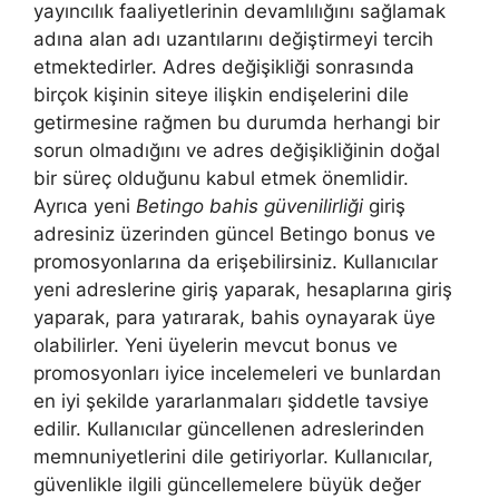
yayıncılık faaliyetlerinin devamlılığını sağlamak
adına alan adı uzantılarını değiştirmeyi tercih
etmektedirler. Adres değişikliği sonrasında
birçok kişinin siteye ilişkin endişelerini dile
getirmesine rağmen bu durumda herhangi bir
sorun olmadığını ve adres değişikliğinin doğal
bir süreç olduğunu kabul etmek önemlidir.
Ayrıca yeni
Betingo bahis güvenilirliği
giriş
adresiniz üzerinden güncel Betingo bonus ve
promosyonlarına da erişebilirsiniz. Kullanıcılar
yeni adreslerine giriş yaparak, hesaplarına giriş
yaparak, para yatırarak, bahis oynayarak üye
olabilirler. Yeni üyelerin mevcut bonus ve
promosyonları iyice incelemeleri ve bunlardan
en iyi şekilde yararlanmaları şiddetle tavsiye
edilir. Kullanıcılar güncellenen adreslerinden
memnuniyetlerini dile getiriyorlar. Kullanıcılar,
güvenlikle ilgili güncellemelere büyük değer