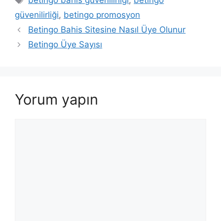
betingo bahis güvenilirliği
,
betingo
güvenilirliği
,
betingo promosyon
Betingo Bahis Sitesine Nasıl Üye Olunur
Betingo Üye Sayısı
Yorum yapın
Yorum