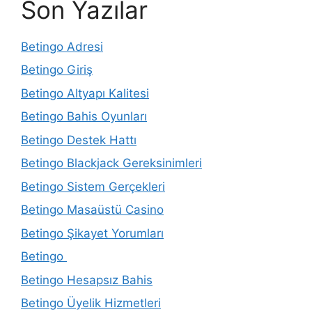
Son Yazılar
Betingo Adresi
Betingo Giriş
Betingo Altyapı Kalitesi
Betingo Bahis Oyunları
Betingo Destek Hattı
Betingo Blackjack Gereksinimleri
Betingo Sistem Gerçekleri
Betingo Masaüstü Casino
Betingo Şikayet Yorumları
Betingo
Betingo Hesapsız Bahis
Betingo Üyelik Hizmetleri