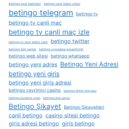
betingo spor bahisleri
betingo spor bahis sitesi
betingo telegram
betingo tv
betingo tv canli maç
betingo tv canli maç izle
betingo twitter
betingo tv spor bahis canlı
betingo tüm veriler
betingo uygulama güvenilirliği
betingo web sitesi
betingo whatsapp
Betingo Yeni Adresi
betingo yeni adres
betingo yeni giris
betingo yeni giriş adresi
betingo çevrimiçi casino
betingo örgüt misyonu
betingo ücretsiz oyun
betingo üye sayısı
Betingo Şikayet
Betingo Şikayetleri
canli betingo
casino sitesi betingo
giris adresi betingo
giris betingo