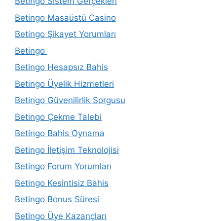
Betingo Sistem Gerçekleri
Betingo Masaüstü Casino
Betingo Şikayet Yorumları
Betingo
Betingo Hesapsız Bahis
Betingo Üyelik Hizmetleri
Betingo Güvenilirlik Sorgusu
Betingo Çekme Talebi
Betingo Bahis Oynama
Betingo İletişim Teknolojisi
Betingo Forum Yorumları
Betingo Kesintisiz Bahis
Betingo Bonus Süresi
Betingo Üye Kazançları