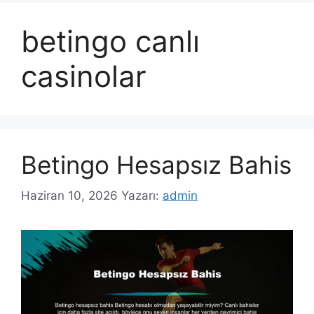
betingo canlı
casinolar
Betingo Hesapsız Bahis
Haziran 10, 2026
Yazarı:
admin