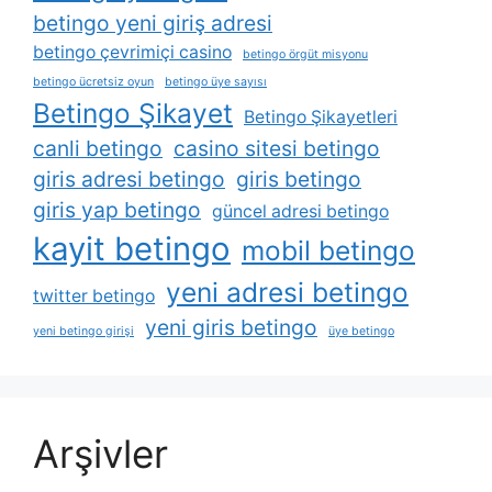
betingo yeni giriş adresi
betingo çevrimiçi casino
betingo örgüt misyonu
betingo ücretsiz oyun
betingo üye sayısı
Betingo Şikayet
Betingo Şikayetleri
canli betingo
casino sitesi betingo
giris adresi betingo
giris betingo
giris yap betingo
güncel adresi betingo
kayit betingo
mobil betingo
yeni adresi betingo
twitter betingo
yeni giris betingo
yeni betingo girişi
üye betingo
Arşivler