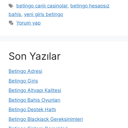
Etiketler
betingo canlı casinolar
,
betingo hesapsız
bahis
,
yeni giris betingo
Yorum yap
Son Yazılar
Betingo Adresi
Betingo Giriş
Betingo Altyapı Kalitesi
Betingo Bahis Oyunları
Betingo Destek Hattı
Betingo Blackjack Gereksinimleri