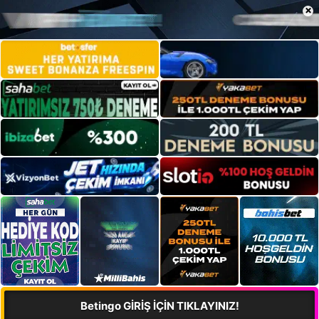
×
Betingo GİRİŞ İÇİN TIKLAYINIZ!