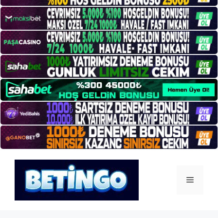
İçeriğe
atla
Menü