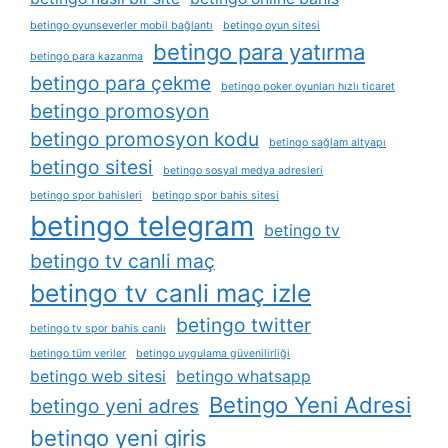
betingo oyunseverler mobil bağlantı
betingo oyun sitesi
betingo para yatırma
betingo para kazanma
betingo para çekme
betingo poker oyunları hızlı ticaret
betingo promosyon
betingo promosyon kodu
betingo sağlam altyapı
betingo sitesi
betingo sosyal medya adresleri
betingo spor bahisleri
betingo spor bahis sitesi
betingo telegram
betingo tv
betingo tv canli maç
betingo tv canli maç izle
betingo twitter
betingo tv spor bahis canlı
betingo tüm veriler
betingo uygulama güvenilirliği
betingo web sitesi
betingo whatsapp
Betingo Yeni Adresi
betingo yeni adres
betingo yeni giris