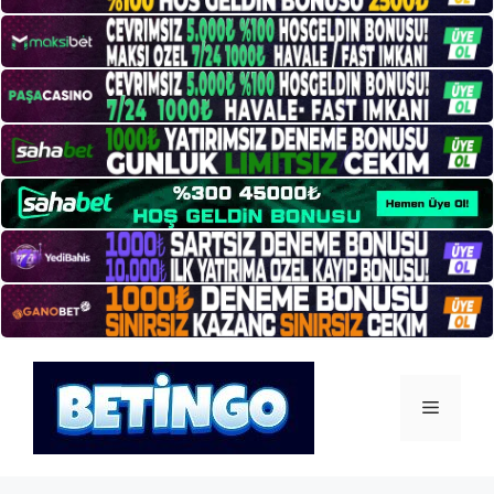
İçeriğe
atla
Menü