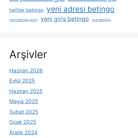
yeni adresi betingo
twitter betingo
yeni giris betingo
yeni betingo girişi
üye betingo
Arşivler
Haziran 2026
Eylül 2025
Haziran 2025
Mayıs 2025
Şubat 2025
Ocak 2025
Aralık 2024