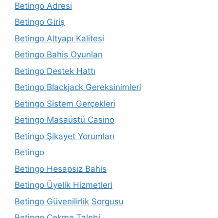
Betingo Adresi
Betingo Giriş
Betingo Altyapı Kalitesi
Betingo Bahis Oyunları
Betingo Destek Hattı
Betingo Blackjack Gereksinimleri
Betingo Sistem Gerçekleri
Betingo Masaüstü Casino
Betingo Şikayet Yorumları
Betingo
Betingo Hesapsız Bahis
Betingo Üyelik Hizmetleri
Betingo Güvenilirlik Sorgusu
Betingo Çekme Talebi