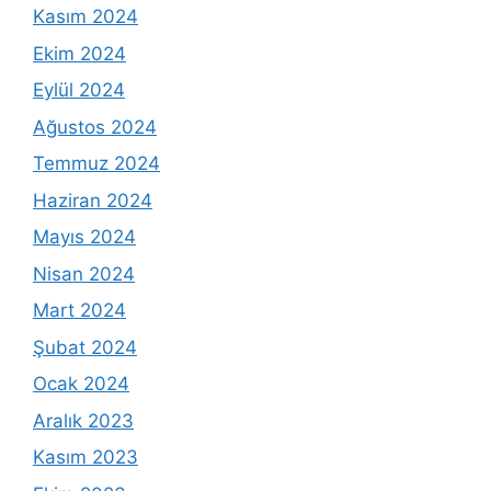
Kasım 2024
Ekim 2024
Eylül 2024
Ağustos 2024
Temmuz 2024
Haziran 2024
Mayıs 2024
Nisan 2024
Mart 2024
Şubat 2024
Ocak 2024
Aralık 2023
Kasım 2023