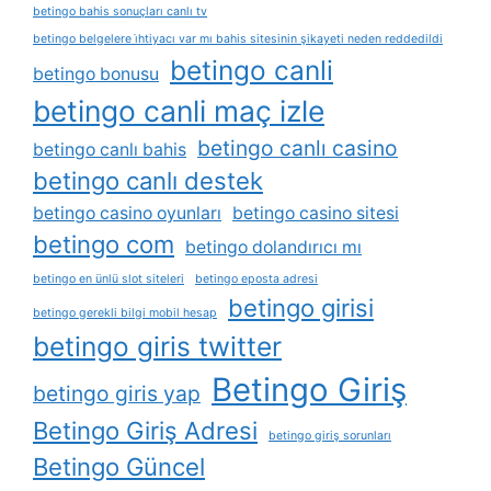
betingo bahis sonuçları canlı tv
betingo belgelere i̇htiyacı var mı bahis sitesinin şikayeti neden reddedildi
betingo canli
betingo bonusu
betingo canli maç izle
betingo canlı casino
betingo canlı bahis
betingo canlı destek
betingo casino oyunları
betingo casino sitesi
betingo com
betingo dolandırıcı mı
betingo en ünlü slot siteleri
betingo eposta adresi
betingo girisi
betingo gerekli bilgi mobil hesap
betingo giris twitter
Betingo Giriş
betingo giris yap
Betingo Giriş Adresi
betingo giriş sorunları
Betingo Güncel