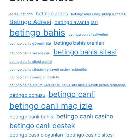
betingo adres
adresi betingo
betingo adres değişikliği numarası
Betingo Adresi
betingo avantajları
betingo bahis
betingo bahis faaliyetleri
betingo bahis oranları
betingo bahis güvenilirliği
betingo bahis sitesi
betingo bahis seçenekleri
betingo bahis sitesi analizi
betingo bahis sitesinin şikayeti neden reddedildi
betingo bahis sonuçları canlı tv
betingo belgelere i̇htiyacı var mı bahis sitesinin şikayeti neden reddedildi
betingo canli
betingo bonusu
betingo canli maç izle
betingo canlı casino
betingo canlı bahis
betingo canlı destek
betingo casino oyunları
betingo casino sitesi