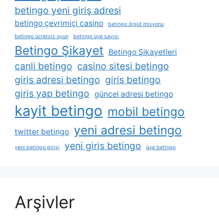
betingo yeni giriş adresi
betingo çevrimiçi casino
betingo örgüt misyonu
betingo ücretsiz oyun
betingo üye sayısı
Betingo Şikayet
Betingo Şikayetleri
canli betingo
casino sitesi betingo
giris adresi betingo
giris betingo
giris yap betingo
güncel adresi betingo
kayit betingo
mobil betingo
yeni adresi betingo
twitter betingo
yeni giris betingo
yeni betingo girişi
üye betingo
Arşivler