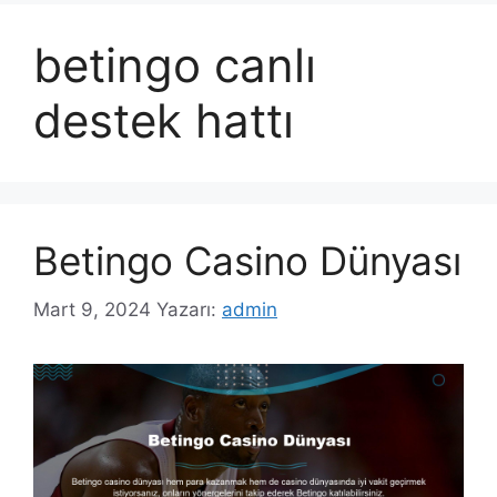
betingo canlı
destek hattı
Betingo Casino Dünyası
Mart 9, 2024
Yazarı:
admin