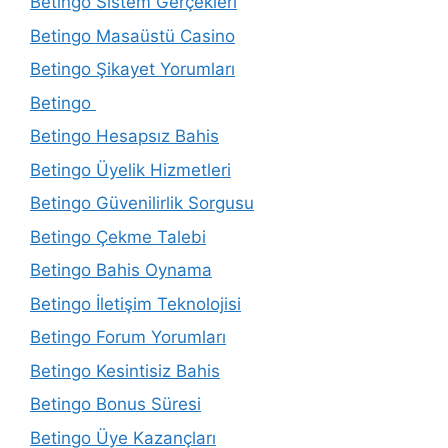
Betingo Sistem Gerçekleri
Betingo Masaüstü Casino
Betingo Şikayet Yorumları
Betingo
Betingo Hesapsız Bahis
Betingo Üyelik Hizmetleri
Betingo Güvenilirlik Sorgusu
Betingo Çekme Talebi
Betingo Bahis Oynama
Betingo İletişim Teknolojisi
Betingo Forum Yorumları
Betingo Kesintisiz Bahis
Betingo Bonus Süresi
Betingo Üye Kazançları