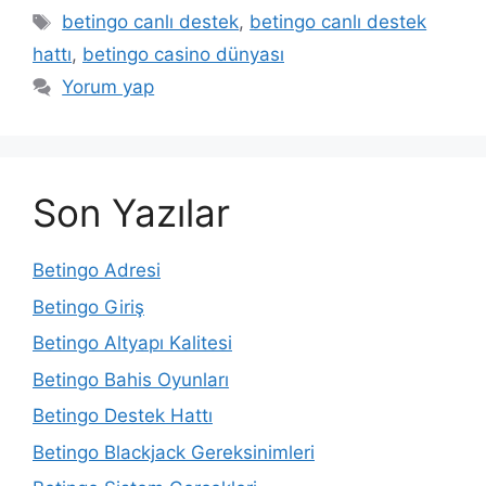
Etiketler
betingo canlı destek
,
betingo canlı destek
hattı
,
betingo casino dünyası
Yorum yap
Son Yazılar
Betingo Adresi
Betingo Giriş
Betingo Altyapı Kalitesi
Betingo Bahis Oyunları
Betingo Destek Hattı
Betingo Blackjack Gereksinimleri