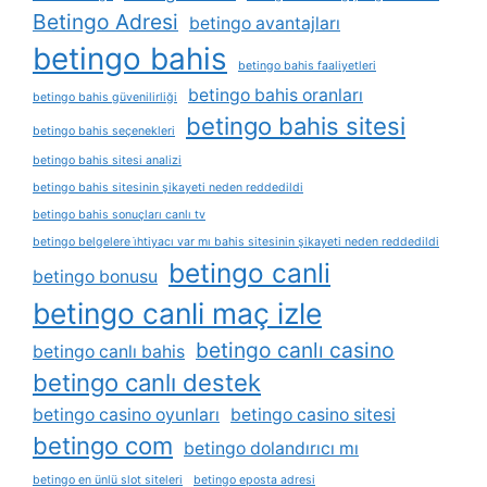
Betingo Adresi
betingo avantajları
betingo bahis
betingo bahis faaliyetleri
betingo bahis oranları
betingo bahis güvenilirliği
betingo bahis sitesi
betingo bahis seçenekleri
betingo bahis sitesi analizi
betingo bahis sitesinin şikayeti neden reddedildi
betingo bahis sonuçları canlı tv
betingo belgelere i̇htiyacı var mı bahis sitesinin şikayeti neden reddedildi
betingo canli
betingo bonusu
betingo canli maç izle
betingo canlı casino
betingo canlı bahis
betingo canlı destek
betingo casino oyunları
betingo casino sitesi
betingo com
betingo dolandırıcı mı
betingo en ünlü slot siteleri
betingo eposta adresi