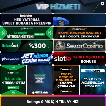
×
Betingo GİRİŞ İÇİN TIKLAYINIZ!