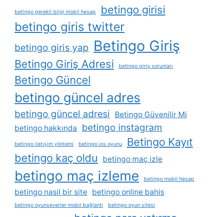
betingo girisi
betingo gerekli bilgi mobil hesap
betingo giris twitter
Betingo Giriş
betingo giris yap
Betingo Giriş Adresi
betingo giriş sorunları
Betingo Güncel
betingo güncel adres
betingo güncel adresi
Betingo Güvenilir Mi
betingo instagram
betingo hakkında
Betingo Kayıt
betingo i̇letişim yöntemi
betingo i̇os oyunu
betingo kaç oldu
betingo maç izle
betingo maç izleme
betingo mobil hesap
betingo nasil bir site
betingo online bahis
betingo oyunseverler mobil bağlantı
betingo oyun sitesi