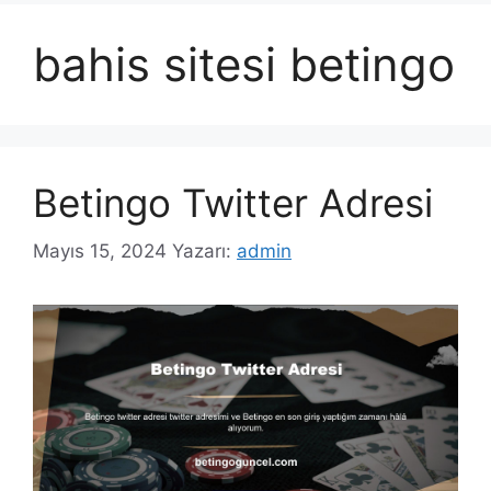
bahis sitesi betingo
Betingo Twitter Adresi
Mayıs 15, 2024
Yazarı:
admin