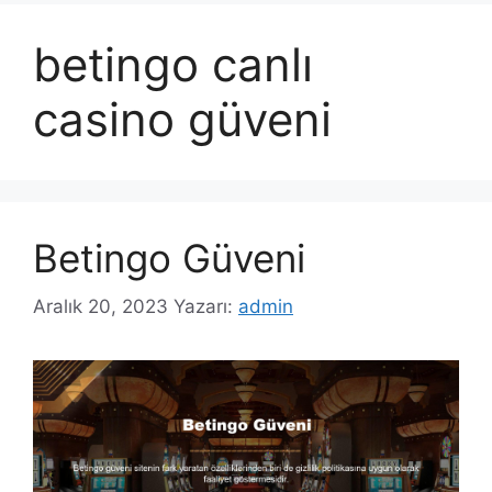
betingo canlı
casino güveni
Betingo Güveni
Aralık 20, 2023
Yazarı:
admin