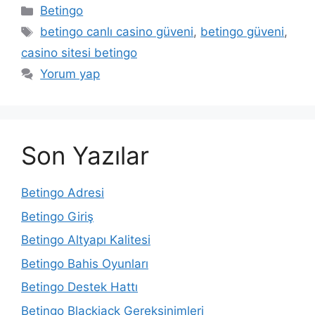
Kategoriler
Betingo
Etiketler
betingo canlı casino güveni
,
betingo güveni
,
casino sitesi betingo
Yorum yap
Son Yazılar
Betingo Adresi
Betingo Giriş
Betingo Altyapı Kalitesi
Betingo Bahis Oyunları
Betingo Destek Hattı
Betingo Blackjack Gereksinimleri