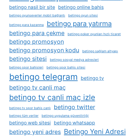
betingo nasil bir site
betingo online bahis
betingo oyunseverler mobil bağlantı
betingo oyun sitesi
betingo para yatırma
betingo para kazanma
betingo para çekme
betingo poker oyunları hızlı ticaret
betingo promosyon
betingo promosyon kodu
betingo sağlam altyapı
betingo sitesi
betingo sosyal medya adresleri
betingo spor bahisleri
betingo spor bahis sitesi
betingo telegram
betingo tv
betingo tv canli maç
betingo tv canli maç izle
betingo twitter
betingo tv spor bahis canlı
betingo tüm veriler
betingo uygulama güvenilirliği
betingo web sitesi
betingo whatsapp
Betingo Yeni Adresi
betingo yeni adres