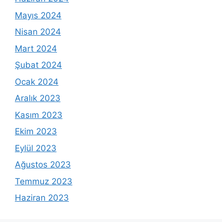
Mayıs 2024
Nisan 2024
Mart 2024
Şubat 2024
Ocak 2024
Aralık 2023
Kasım 2023
Ekim 2023
Eylül 2023
Ağustos 2023
Temmuz 2023
Haziran 2023