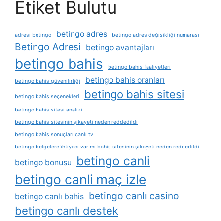
Etiket Bulutu
betingo adres
adresi betingo
betingo adres değişikliği numarası
Betingo Adresi
betingo avantajları
betingo bahis
betingo bahis faaliyetleri
betingo bahis oranları
betingo bahis güvenilirliği
betingo bahis sitesi
betingo bahis seçenekleri
betingo bahis sitesi analizi
betingo bahis sitesinin şikayeti neden reddedildi
betingo bahis sonuçları canlı tv
betingo belgelere i̇htiyacı var mı bahis sitesinin şikayeti neden reddedildi
betingo canli
betingo bonusu
betingo canli maç izle
betingo canlı casino
betingo canlı bahis
betingo canlı destek