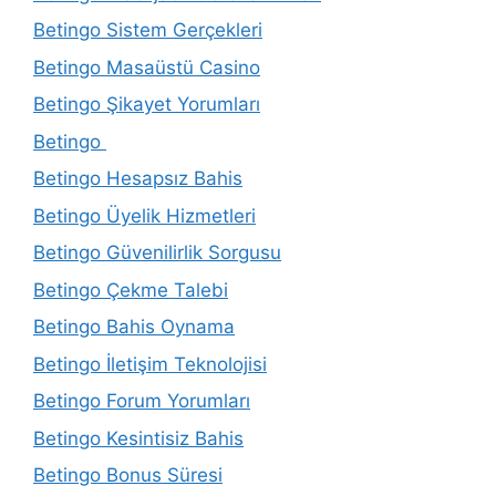
Betingo Sistem Gerçekleri
Betingo Masaüstü Casino
Betingo Şikayet Yorumları
Betingo
Betingo Hesapsız Bahis
Betingo Üyelik Hizmetleri
Betingo Güvenilirlik Sorgusu
Betingo Çekme Talebi
Betingo Bahis Oynama
Betingo İletişim Teknolojisi
Betingo Forum Yorumları
Betingo Kesintisiz Bahis
Betingo Bonus Süresi