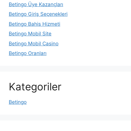
Betingo Üye Kazançları
Betingo Giriş Seçenekleri
Betingo Bahis Hizmeti
Betingo Mobil Site
Betingo Mobil Casino
Betingo Oranları
Kategoriler
Betingo