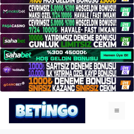
İçeriğe
atla
Menü