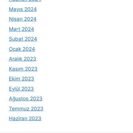
Mayıs 2024
Nisan 2024
Mart 2024
Şubat 2024
Ocak 2024
Aralık 2023
Kasım 2023
Ekim 2023
Eylül 2023
Ağustos 2023
Temmuz 2023
Haziran 2023