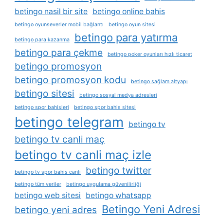
betingo nasil bir site
betingo online bahis
betingo oyunseverler mobil bağlantı
betingo oyun sitesi
betingo para yatırma
betingo para kazanma
betingo para çekme
betingo poker oyunları hızlı ticaret
betingo promosyon
betingo promosyon kodu
betingo sağlam altyapı
betingo sitesi
betingo sosyal medya adresleri
betingo spor bahisleri
betingo spor bahis sitesi
betingo telegram
betingo tv
betingo tv canli maç
betingo tv canli maç izle
betingo twitter
betingo tv spor bahis canlı
betingo tüm veriler
betingo uygulama güvenilirliği
betingo web sitesi
betingo whatsapp
Betingo Yeni Adresi
betingo yeni adres