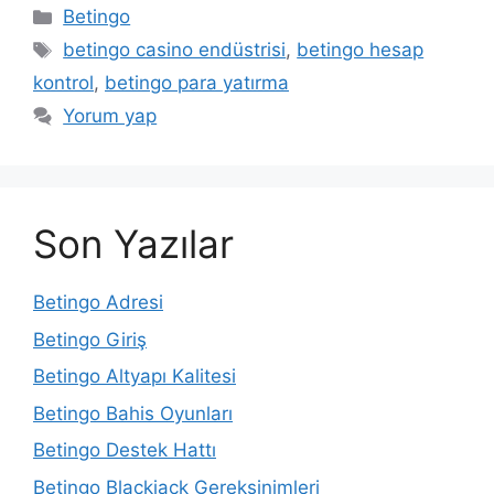
Kategoriler
Betingo
Etiketler
betingo casino endüstrisi
,
betingo hesap
kontrol
,
betingo para yatırma
Yorum yap
Son Yazılar
Betingo Adresi
Betingo Giriş
Betingo Altyapı Kalitesi
Betingo Bahis Oyunları
Betingo Destek Hattı
Betingo Blackjack Gereksinimleri