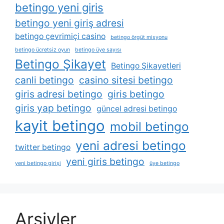
betingo yeni giris
betingo yeni giriş adresi
betingo çevrimiçi casino
betingo örgüt misyonu
betingo ücretsiz oyun
betingo üye sayısı
Betingo Şikayet
Betingo Şikayetleri
canli betingo
casino sitesi betingo
giris adresi betingo
giris betingo
giris yap betingo
güncel adresi betingo
kayit betingo
mobil betingo
yeni adresi betingo
twitter betingo
yeni giris betingo
yeni betingo girişi
üye betingo
Arşivler