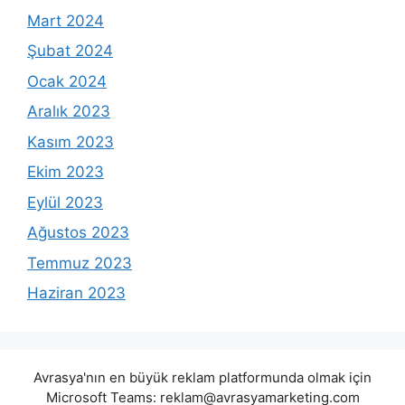
Mart 2024
Şubat 2024
Ocak 2024
Aralık 2023
Kasım 2023
Ekim 2023
Eylül 2023
Ağustos 2023
Temmuz 2023
Haziran 2023
Avrasya'nın en büyük reklam platformunda olmak için
Microsoft Teams:
reklam@avrasyamarketing.com