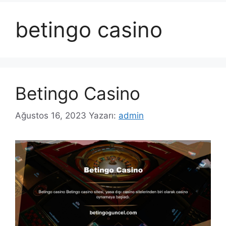
betingo casino
Betingo Casino
Ağustos 16, 2023
Yazarı:
admin