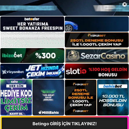
×
Betingo GİRİŞ İÇİN TIKLAYINIZ!