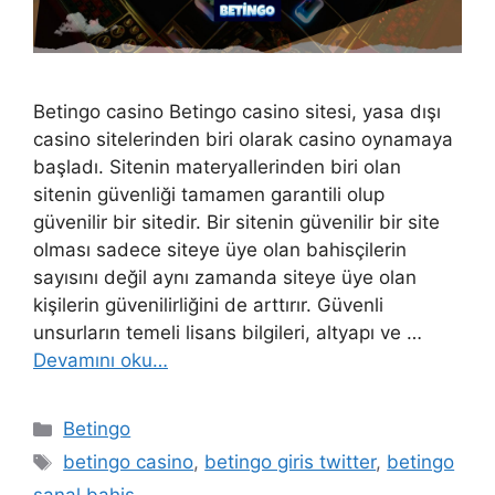
Betingo casino Betingo casino sitesi, yasa dışı
casino sitelerinden biri olarak casino oynamaya
başladı. Sitenin materyallerinden biri olan
sitenin güvenliği tamamen garantili olup
güvenilir bir sitedir. Bir sitenin güvenilir bir site
olması sadece siteye üye olan bahisçilerin
sayısını değil aynı zamanda siteye üye olan
kişilerin güvenilirliğini de arttırır. Güvenli
unsurların temeli lisans bilgileri, altyapı ve …
Devamını oku…
Kategoriler
Betingo
Etiketler
betingo casino
,
betingo giris twitter
,
betingo