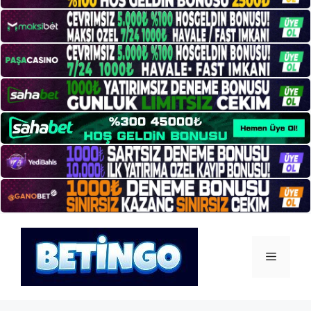
İçeriğe
atla
Menü