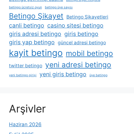
betingo ücretsiz oyun
betingo üye sayısı
Betingo Şikayet
Betingo Şikayetleri
canli betingo
casino sitesi betingo
giris adresi betingo
giris betingo
giris yap betingo
güncel adresi betingo
kayit betingo
mobil betingo
yeni adresi betingo
twitter betingo
yeni giris betingo
yeni betingo girişi
üye betingo
Arşivler
Haziran 2026