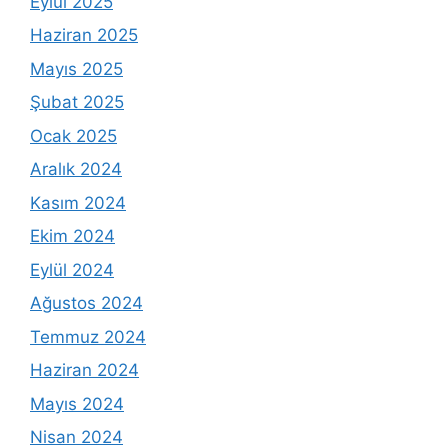
Eylül 2025
Haziran 2025
Mayıs 2025
Şubat 2025
Ocak 2025
Aralık 2024
Kasım 2024
Ekim 2024
Eylül 2024
Ağustos 2024
Temmuz 2024
Haziran 2024
Mayıs 2024
Nisan 2024