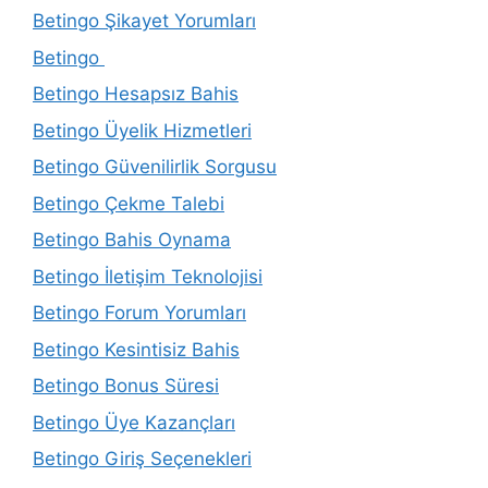
Betingo Şikayet Yorumları
Betingo
Betingo Hesapsız Bahis
Betingo Üyelik Hizmetleri
Betingo Güvenilirlik Sorgusu
Betingo Çekme Talebi
Betingo Bahis Oynama
Betingo İletişim Teknolojisi
Betingo Forum Yorumları
Betingo Kesintisiz Bahis
Betingo Bonus Süresi
Betingo Üye Kazançları
Betingo Giriş Seçenekleri