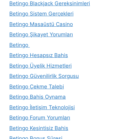
Betingo Blackjack Gereksinimleri
Betingo Sistem Gerçekleri
Betingo Masaüstü Casino
Betingo Şikayet Yorumları
Betingo
Betingo Hesapsız Bahis
Betingo Üyelik Hizmetleri
Betingo Güvenilirlik Sorgusu
Betingo Çekme Talebi
Betingo Bahis Oynama
Betingo İletişim Teknolojisi
Betingo Forum Yorumları
Betingo Kesintisiz Bahis
Betingo Bonus Süresi