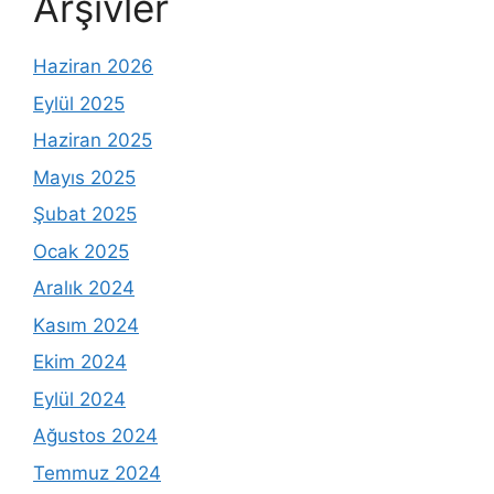
Arşivler
Haziran 2026
Eylül 2025
Haziran 2025
Mayıs 2025
Şubat 2025
Ocak 2025
Aralık 2024
Kasım 2024
Ekim 2024
Eylül 2024
Ağustos 2024
Temmuz 2024