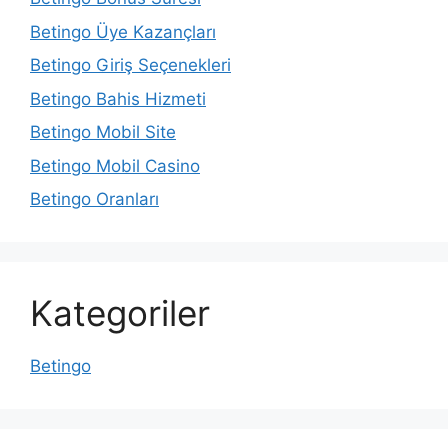
Betingo Üye Kazançları
Betingo Giriş Seçenekleri
Betingo Bahis Hizmeti
Betingo Mobil Site
Betingo Mobil Casino
Betingo Oranları
Kategoriler
Betingo