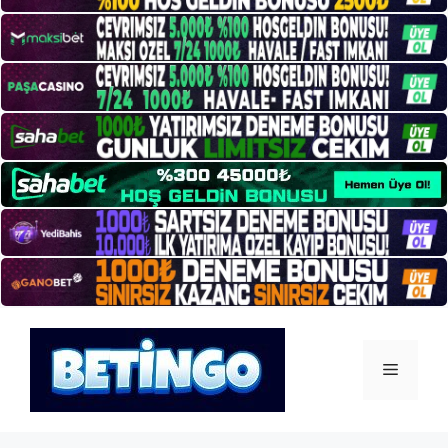
İçeriğe
atla
Menü