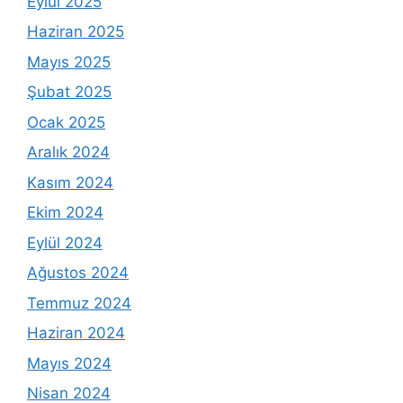
Eylül 2025
Haziran 2025
Mayıs 2025
Şubat 2025
Ocak 2025
Aralık 2024
Kasım 2024
Ekim 2024
Eylül 2024
Ağustos 2024
Temmuz 2024
Haziran 2024
Mayıs 2024
Nisan 2024