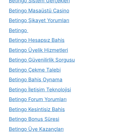
Betingo Sistem Gerçekleri
Betingo Masaüstü Casino
Betingo Şikayet Yorumları
Betingo
Betingo Hesapsız Bahis
Betingo Üyelik Hizmetleri
Betingo Güvenilirlik Sorgusu
Betingo Çekme Talebi
Betingo Bahis Oynama
Betingo İletişim Teknolojisi
Betingo Forum Yorumları
Betingo Kesintisiz Bahis
Betingo Bonus Süresi
Betingo Üye Kazançları