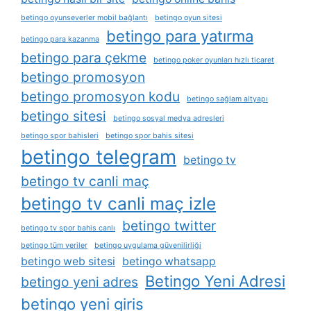
betingo oyunseverler mobil bağlantı
betingo oyun sitesi
betingo para yatırma
betingo para kazanma
betingo para çekme
betingo poker oyunları hızlı ticaret
betingo promosyon
betingo promosyon kodu
betingo sağlam altyapı
betingo sitesi
betingo sosyal medya adresleri
betingo spor bahisleri
betingo spor bahis sitesi
betingo telegram
betingo tv
betingo tv canli maç
betingo tv canli maç izle
betingo twitter
betingo tv spor bahis canlı
betingo tüm veriler
betingo uygulama güvenilirliği
betingo web sitesi
betingo whatsapp
Betingo Yeni Adresi
betingo yeni adres
betingo yeni giris