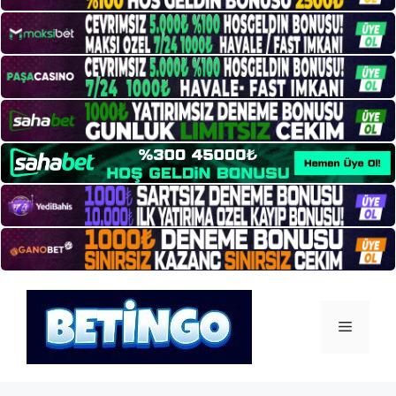
İçeriğe
atla
Menü