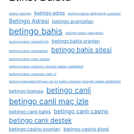
betingo adres
adresi betingo
betingo adres değişikliği numarası
Betingo Adresi
betingo avantajları
betingo bahis
betingo bahis faaliyetleri
betingo bahis oranları
betingo bahis güvenilirliği
betingo bahis sitesi
betingo bahis seçenekleri
betingo bahis sitesi analizi
betingo bahis sitesinin şikayeti neden reddedildi
betingo bahis sonuçları canlı tv
betingo belgelere i̇htiyacı var mı bahis sitesinin şikayeti neden reddedildi
betingo canli
betingo bonusu
betingo canli maç izle
betingo canlı casino
betingo canlı bahis
betingo canlı destek
betingo casino oyunları
betingo casino sitesi