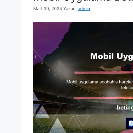
Mart 30, 2024
Yazarı:
admin