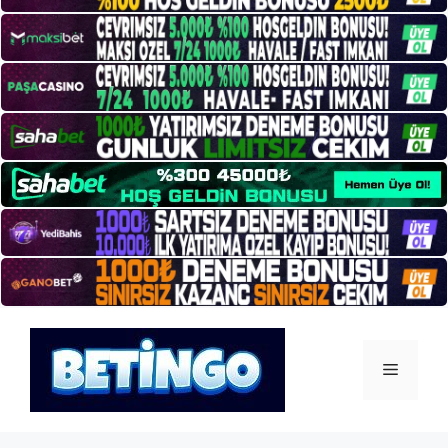
İçeriğe
atla
Menü