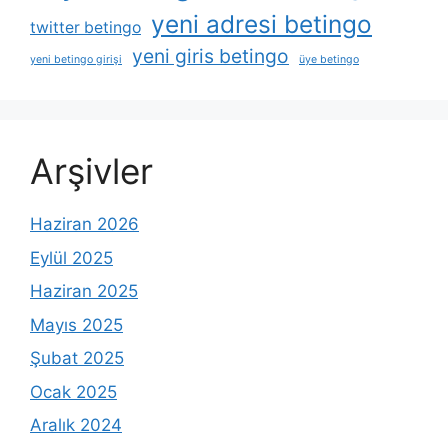
yeni adresi betingo
twitter betingo
yeni giris betingo
yeni betingo girişi
üye betingo
Arşivler
Haziran 2026
Eylül 2025
Haziran 2025
Mayıs 2025
Şubat 2025
Ocak 2025
Aralık 2024