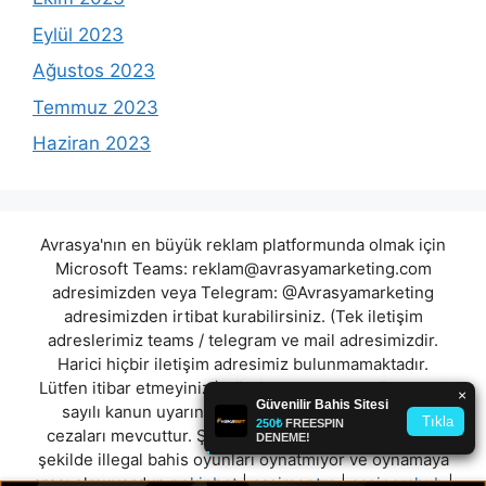
Eylül 2023
Ağustos 2023
Temmuz 2023
Haziran 2023
Avrasya'nın en büyük reklam platformunda olmak için
Microsoft Teams:
reklam@avrasyamarketing.com
adresimizden veya Telegram: @Avrasyamarketing
adresimizden irtibat kurabilirsiniz. (Tek iletişim
adreslerimiz teams / telegram ve mail adresimizdir.
Harici hiçbir iletişim adresimiz bulunmamaktadır.
Lütfen itibar etmeyiniz.) Türkiye yasalarına göre 7258
sayılı kanun uyarınca yasa dışı bahis oynamanın
cezaları mevcuttur. Şu an bulunduğunuz site hiç bir
şekilde illegal bahis oyunları oynatmıyor ve oynamaya
aracı olmuyordur.
pekinbet
|
casimontra
|
casinomhub
|