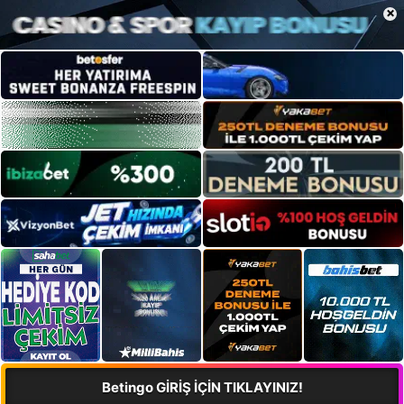
×
Betingo GİRİŞ İÇİN TIKLAYINIZ!