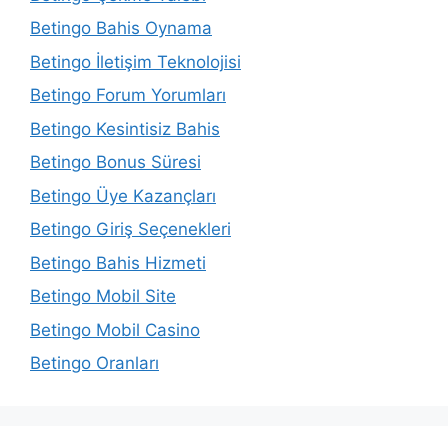
Betingo Bahis Oynama
Betingo İletişim Teknolojisi
Betingo Forum Yorumları
Betingo Kesintisiz Bahis
Betingo Bonus Süresi
Betingo Üye Kazançları
Betingo Giriş Seçenekleri
Betingo Bahis Hizmeti
Betingo Mobil Site
Betingo Mobil Casino
Betingo Oranları