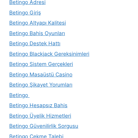
Betingo Adresi
Betingo Giriş
Betingo Altyapı Kalitesi
Betingo Bahis Oyunları
Betingo Destek Hattı
Betingo Blackjack Gereksinimleri
Betingo Sistem Gerçekleri
Betingo Masaüstü Casino
Betingo Şikayet Yorumları
Betingo
Betingo Hesapsız Bahis
Betingo Üyelik Hizmetleri
Betingo Güvenilirlik Sorgusu
Betingo Çekme Talebi