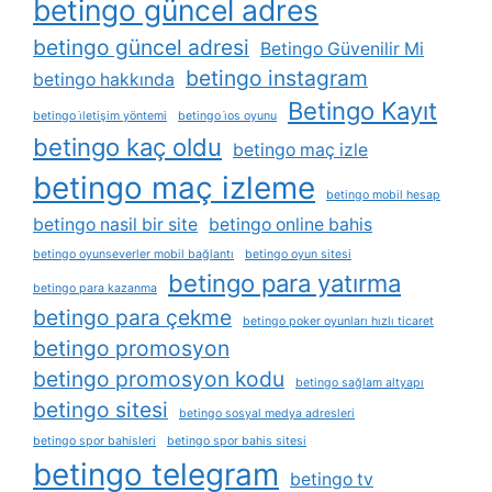
betingo güncel adres
betingo güncel adresi
Betingo Güvenilir Mi
betingo instagram
betingo hakkında
Betingo Kayıt
betingo i̇letişim yöntemi
betingo i̇os oyunu
betingo kaç oldu
betingo maç izle
betingo maç izleme
betingo mobil hesap
betingo nasil bir site
betingo online bahis
betingo oyunseverler mobil bağlantı
betingo oyun sitesi
betingo para yatırma
betingo para kazanma
betingo para çekme
betingo poker oyunları hızlı ticaret
betingo promosyon
betingo promosyon kodu
betingo sağlam altyapı
betingo sitesi
betingo sosyal medya adresleri
betingo spor bahisleri
betingo spor bahis sitesi
betingo telegram
betingo tv