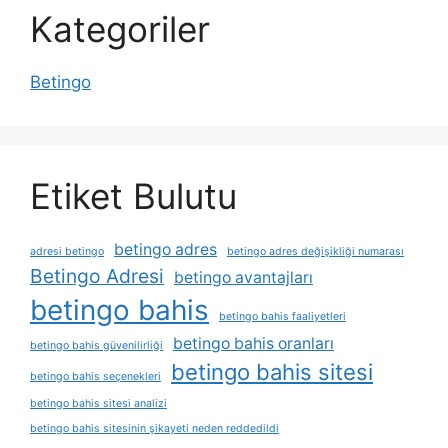
Kategoriler
Betingo
Etiket Bulutu
betingo adres
adresi betingo
betingo adres değişikliği numarası
Betingo Adresi
betingo avantajları
betingo bahis
betingo bahis faaliyetleri
betingo bahis oranları
betingo bahis güvenilirliği
betingo bahis sitesi
betingo bahis seçenekleri
betingo bahis sitesi analizi
betingo bahis sitesinin şikayeti neden reddedildi