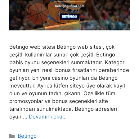
Betingo web sitesi Betingo web sitesi, çok
çeşitli kullanımlar sunan çok çeşitli Betingo
bahis oyunu seçenekleri sunmaktadır. Kategori
oyunları yeni nesil bonus fırsatlarını beraberinde
getiriyor. En yeni casino oyunları da Betingo
mevcuttur. Ayrıca lütfen siteye üye olarak kayıt
olun ve oyunun tadını çıkarın. Özellikle tüm
promosyonlar ve bonus seçenekleri site
tarafından sunulmaktadır. Betingo adresleri
oyun …
Devamını oku…
Kategoriler
Betingo