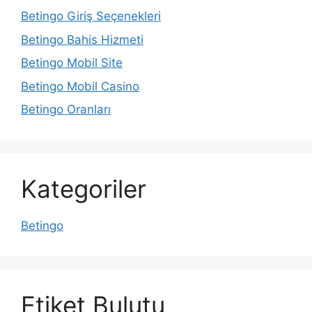
Betingo Giriş Seçenekleri
Betingo Bahis Hizmeti
Betingo Mobil Site
Betingo Mobil Casino
Betingo Oranları
Kategoriler
Betingo
Etiket Bulutu