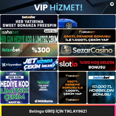
×
Betingo GİRİŞ İÇİN TIKLAYINIZ!