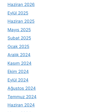
Haziran 2026
Eylül 2025
Haziran 2025
Mayıs 2025
Şubat 2025
Ocak 2025
Aralık 2024
Kasım 2024
Ekim 2024
Eylül 2024
Ağustos 2024
Temmuz 2024
Haziran 2024