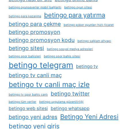
betingo oyunseverler mobil bağlantı
betingo oyun sitesi
betingo para yatırma
betingo para kazanma
betingo para çekme
betingo poker oyunları hızlı ticaret
betingo promosyon
betingo promosyon kodu
betingo sağlam altyapı
betingo sitesi
betingo sosyal medya adresleri
betingo spor bahisleri
betingo spor bahis sitesi
betingo telegram
betingo tv
betingo tv canli maç
betingo tv canli maç izle
betingo twitter
betingo tv spor bahis canlı
betingo tüm veriler
betingo uygulama güvenilirliği
betingo web sitesi
betingo whatsapp
Betingo Yeni Adresi
betingo yeni adres
betingo yeni giris