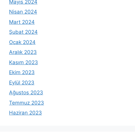
Mayıs 2024
Nisan 2024
Mart 2024
Şubat 2024
Ocak 2024
Aralık 2023
Kasım 2023
Ekim 2023
Eylül 2023
Ağustos 2023
Temmuz 2023
Haziran 2023