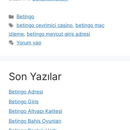
Kategoriler
Betingo
Etiketler
betingo çevrimiçi casino
,
betingo maç
izleme
,
betingo mevcut giriş adresi
Yorum yap
Son Yazılar
Betingo Adresi
Betingo Giriş
Betingo Altyapı Kalitesi
Betingo Bahis Oyunları