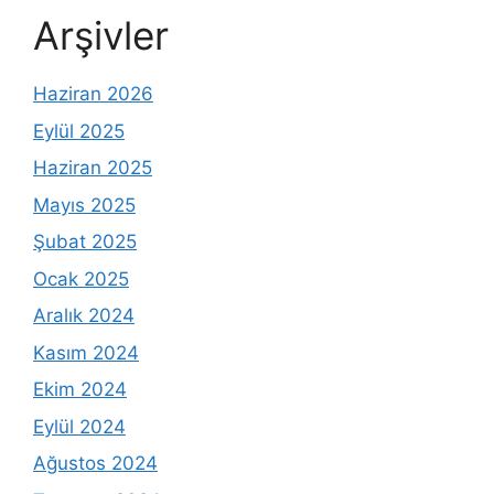
Arşivler
Haziran 2026
Eylül 2025
Haziran 2025
Mayıs 2025
Şubat 2025
Ocak 2025
Aralık 2024
Kasım 2024
Ekim 2024
Eylül 2024
Ağustos 2024