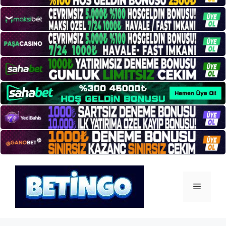
İçeriğe
atla
Menü