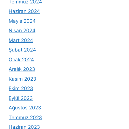
Temmuz 2024
Haziran 2024
Mayıs 2024
Nisan 2024
Mart 2024
Şubat 2024
Ocak 2024
Aralık 2023
Kasım 2023
Ekim 2023
Eylül 2023
Ağustos 2023
Temmuz 2023
Haziran 2023