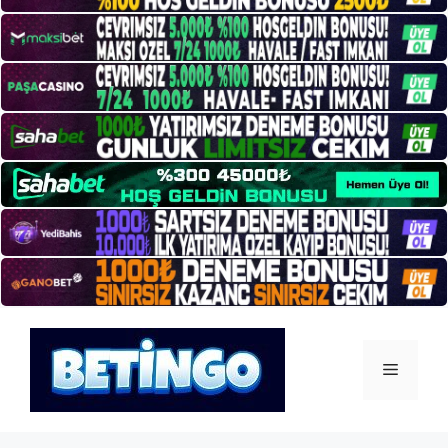
İçeriğe
atla
Menü