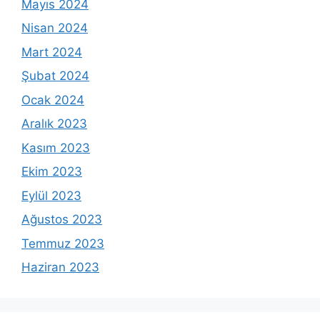
Mayıs 2024
Nisan 2024
Mart 2024
Şubat 2024
Ocak 2024
Aralık 2023
Kasım 2023
Ekim 2023
Eylül 2023
Ağustos 2023
Temmuz 2023
Haziran 2023