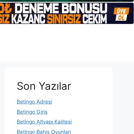
Son Yazılar
Betingo Adresi
Betingo Giriş
Betingo Altyapı Kalitesi
Betingo Bahis Oyunları