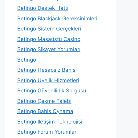
Betingo Destek Hattı
Betingo Blackjack Gereksinimleri
Betingo Sistem Gerçekleri
Betingo Masaüstü Casino
Betingo Şikayet Yorumları
Betingo
Betingo Hesapsız Bahis
Betingo Üyelik Hizmetleri
Betingo Güvenilirlik Sorgusu
Betingo Çekme Talebi
Betingo Bahis Oynama
Betingo İletişim Teknolojisi
Betingo Forum Yorumları