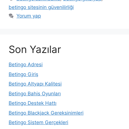
betingo sitesinin güvenilirliği
Yorum yap
Son Yazılar
Betingo Adresi
Betingo Giriş
Betingo Altyapı Kalitesi
Betingo Bahis Oyunları
Betingo Destek Hattı
Betingo Blackjack Gereksinimleri
Betingo Sistem Gerçekleri