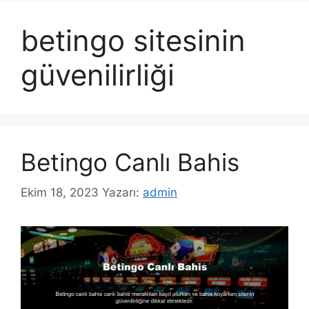
betingo sitesinin
güvenilirliği
Betingo Canlı Bahis
Ekim 18, 2023
Yazarı:
admin