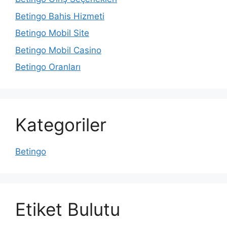
Betingo Bahis Hizmeti
Betingo Mobil Site
Betingo Mobil Casino
Betingo Oranları
Kategoriler
Betingo
Etiket Bulutu