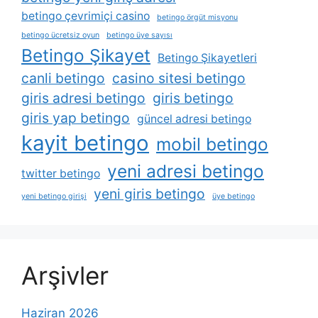
betingo çevrimiçi casino
betingo örgüt misyonu
betingo ücretsiz oyun
betingo üye sayısı
Betingo Şikayet
Betingo Şikayetleri
canli betingo
casino sitesi betingo
giris adresi betingo
giris betingo
giris yap betingo
güncel adresi betingo
kayit betingo
mobil betingo
yeni adresi betingo
twitter betingo
yeni giris betingo
yeni betingo girişi
üye betingo
Arşivler
Haziran 2026