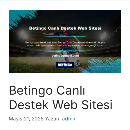
Betingo Canlı
Destek Web Sitesi
Mayıs 21, 2025
Yazarı:
admin