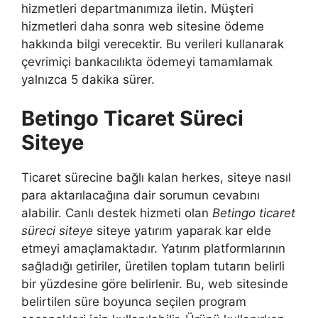
hizmetleri departmanımıza iletin. Müşteri
hizmetleri daha sonra web sitesine ödeme
hakkında bilgi verecektir. Bu verileri kullanarak
çevrimiçi bankacılıkta ödemeyi tamamlamak
yalnızca 5 dakika sürer.
Betingo Ticaret Süreci
Siteye
Ticaret sürecine bağlı kalan herkes, siteye nasıl
para aktarılacağına dair sorumun cevabını
alabilir. Canlı destek hizmeti olan
Betingo ticaret
süreci siteye
siteye yatırım yaparak kar elde
etmeyi amaçlamaktadır. Yatırım platformlarının
sağladığı getiriler, üretilen toplam tutarın belirli
bir yüzdesine göre belirlenir. Bu, web sitesinde
belirtilen süre boyunca seçilen program