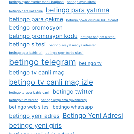
betingo oyunseverler mobil bağlantı
betingo oyun sitesi
betingo para yatırma
betingo para kazanma
betingo para çekme
betingo poker oyunları hızlı ticaret
betingo promosyon
betingo promosyon kodu
betingo sağlam altyapı
betingo sitesi
betingo sosyal medya adresleri
betingo spor bahisleri
betingo spor bahis sitesi
betingo telegram
betingo tv
betingo tv canli maç
betingo tv canli maç izle
betingo twitter
betingo tv spor bahis canlı
betingo tüm veriler
betingo uygulama güvenilirliği
betingo web sitesi
betingo whatsapp
Betingo Yeni Adresi
betingo yeni adres
betingo yeni giris