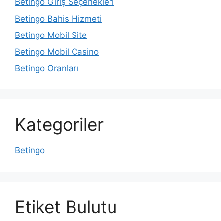
Betingo Giriş Seçenekleri
Betingo Bahis Hizmeti
Betingo Mobil Site
Betingo Mobil Casino
Betingo Oranları
Kategoriler
Betingo
Etiket Bulutu