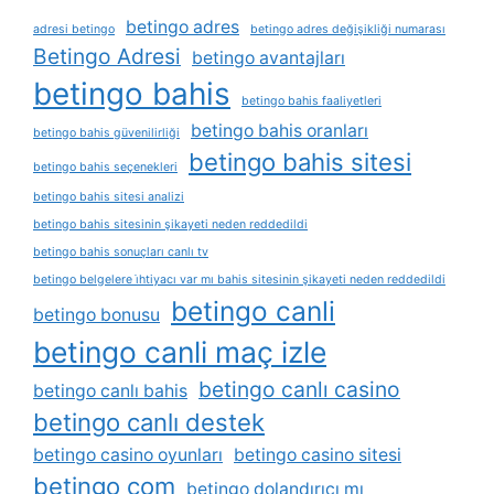
betingo adres
adresi betingo
betingo adres değişikliği numarası
Betingo Adresi
betingo avantajları
betingo bahis
betingo bahis faaliyetleri
betingo bahis oranları
betingo bahis güvenilirliği
betingo bahis sitesi
betingo bahis seçenekleri
betingo bahis sitesi analizi
betingo bahis sitesinin şikayeti neden reddedildi
betingo bahis sonuçları canlı tv
betingo belgelere i̇htiyacı var mı bahis sitesinin şikayeti neden reddedildi
betingo canli
betingo bonusu
betingo canli maç izle
betingo canlı casino
betingo canlı bahis
betingo canlı destek
betingo casino oyunları
betingo casino sitesi
betingo com
betingo dolandırıcı mı