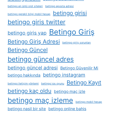
betingo en ünlü slot siteleri
betingo eposta adresi
betingo girisi
betingo gerekli bilgi mobil hesap
betingo giris twitter
Betingo Giriş
betingo giris yap
Betingo Giriş Adresi
betingo giriş sorunları
Betingo Güncel
betingo güncel adres
betingo güncel adresi
Betingo Güvenilir Mi
betingo instagram
betingo hakkında
Betingo Kayıt
betingo i̇letişim yöntemi
betingo i̇os oyunu
betingo kaç oldu
betingo maç izle
betingo maç izleme
betingo mobil hesap
betingo nasil bir site
betingo online bahis