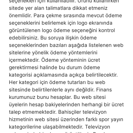
seçenekleri için kullanılabilir. Ürünü kullanırken
sitede yer alan talimatlara dikkat etmeniz
önemlidir. Para çekme sırasında mevcut ödeme
seçeneklerini belirlemek için logo ekranında
görüntülenen logo ödeme seçeneğini kontrol
edebilirsiniz. Bu soruya ilişkin ödeme
seçeneklerinden bazıları aşağıda listelenen web
sitelerine yönelik ödeme yöntemlerini
içermektedir. Ödeme yönteminin ücret
gerektirmesi halinde bu durum ödeme
kategorisi açıklamasında açıkça belirtilecektir.
Her kategori için ödeme tutarları bu web
sitesinde belirtilenlerle aynı değildir. Finans
kurumunuz bunu hesaplar. Bu web sitesi
üyelerin hesap bakiyelerinden herhangi bir ücret
talep etmemektedir. Bahisçiler televizyon
hizmetinin web sitesi üzerinden farklı spor yayın
kategorilerine ulaşabilmektedir. Televizyon