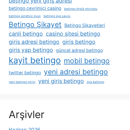
betingo yeni giriş adresi
betingo çevrimiçi casino
betingo örgüt misyonu
betingo ücretsiz oyun
betingo üye sayısı
Betingo Şikayet
Betingo Şikayetleri
canli betingo
casino sitesi betingo
giris adresi betingo
giris betingo
giris yap betingo
güncel adresi betingo
kayit betingo
mobil betingo
yeni adresi betingo
twitter betingo
yeni giris betingo
yeni betingo girişi
üye betingo
Arşivler
Haziran 2026