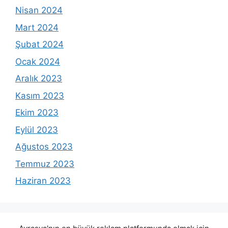
Nisan 2024
Mart 2024
Şubat 2024
Ocak 2024
Aralık 2023
Kasım 2023
Ekim 2023
Eylül 2023
Ağustos 2023
Temmuz 2023
Haziran 2023