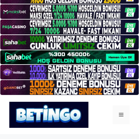
İçeriğe
atla
Menü