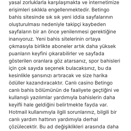
yasal zorluklarla karşılaşmakta ve internetimize
erişimleri sıklıkla engellenmektedir. Betingo
bahis sitesinde sık sık yeni iddia sayfalarının
oluşturulması nedeniyle takipçi kaybeden
sayfaların bir an önce yenilenmesi gerektiğine
inanıyoruz. Yeni bahis sitelerinin ortaya
çıkmasıyla birlikte aboneler artık daha yüksek
puanların keyfini çıkarabilirler ve sayfada
gösterilen oranlara göz atarsanız, spor bahisleri
için çok sayıda seçenek bulacaksınız, bu da
kesinlikle şansınızı artıracak ve size harika
ödüller kazandıracaktır. Canlı casino Betingo
canlı bahis bölümünün de faaliyete geçtiğini ve
kullanışlı yazılımlar yardımıyla bahislerin daha
keyifli hale geldiğini belirtmekte fayda var.
Hotmail kullanımıyla ilgili sorunlarınız, bilgili bir
canlı yardım hattının yardımıyla derhal
çözülecektir. Bu ad değişiklikleri arasında daha