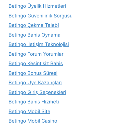
Betingo Üyelik Hizmetleri
Betingo Güvenilirlik Sorgusu
Betingo Çekme Talebi
Betingo Bahis Oynama
Betingo İletişim Teknolojisi
Betingo Forum Yorumları
Betingo Kesintisiz Bahis
Betingo Bonus Süresi
Betingo Üye Kazançları
Betingo Giriş Seçenekleri
Betingo Bahis Hizmeti
Betingo Mobil Site
Betingo Mobil Casino