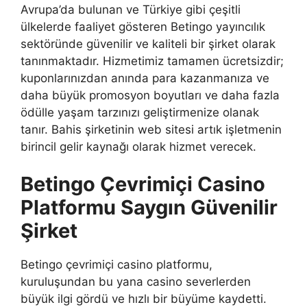
Avrupa’da bulunan ve Türkiye gibi çeşitli
ülkelerde faaliyet gösteren Betingo yayıncılık
sektöründe güvenilir ve kaliteli bir şirket olarak
tanınmaktadır. Hizmetimiz tamamen ücretsizdir;
kuponlarınızdan anında para kazanmanıza ve
daha büyük promosyon boyutları ve daha fazla
ödülle yaşam tarzınızı geliştirmenize olanak
tanır. Bahis şirketinin web sitesi artık işletmenin
birincil gelir kaynağı olarak hizmet verecek.
Betingo Çevrimiçi Casino
Platformu Saygın Güvenilir
Şirket
Betingo çevrimiçi casino platformu,
kuruluşundan bu yana casino severlerden
büyük ilgi gördü ve hızlı bir büyüme kaydetti.