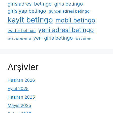
giris adresi betingo
giris betingo
giris yap betingo
güncel adresi betingo
kayit betingo
mobil betingo
yeni adresi betingo
twitter betingo
yeni giris betingo
yeni betingo girişi
üye betingo
Arşivler
Haziran 2026
Eylül 2025
Haziran 2025
Mayıs 2025