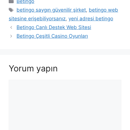
Kategoriler
Betingo
Etiketler
betingo saygın güvenilir şirket
,
betingo web
sitesine erişebiliyorsanız
,
yeni adresi betingo
Betingo Canlı Destek Web Sitesi
Betingo Çeşitli Casino Oyunları
Yorum yapın
Yorum