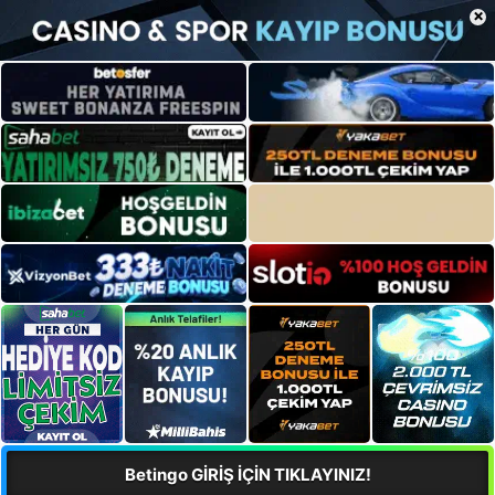
×
Betingo GİRİŞ İÇİN TIKLAYINIZ!