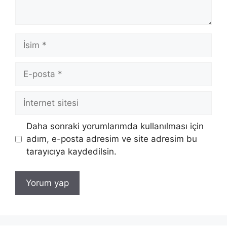
İsim
E-
posta
İnternet
sitesi
Daha sonraki yorumlarımda kullanılması için
adım, e-posta adresim ve site adresim bu
tarayıcıya kaydedilsin.