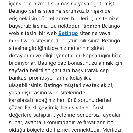
içerisinde hizmet sunmasına yasak getirmiştir.
Betingo bahis sitesine sorunsuz bir şekilde
erişmek için güncel adres bilgileri için sitemize
başvurabilirsiniz. Bu noktadan itibaren Betingo
web sitesini bir web
Betingo
sitesine veya
mobil web sitesine dönüştürebilirsiniz. Betingo
sitesine girdiğimizde hizmetlerinin şirket
detaylarını ve bilgili yöneticileri kapsadığını bize
bildiriyorlar. Betingo cep bonusunuzu almak için
sayfada belirtilen şartlara başvurarak cep
bankası promosyonlarına kolaylıkla
ulaşabilirsiniz. Betingo müşteri destek ekibi,
yasa dışı casino web sitelerinde
karşılaşabileceğiniz her türlü sorunu derhal
çözer. Farklı çevrimiçi bahis siteleri farklı
değerlere sahiptir, üyelerine benzersiz faydalar
sunar, avantajlı konumdadır ve fırsatların bol
olduğu bölgelerde hizmet vermektedir. Merkezi