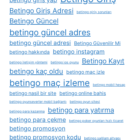
Betingo Giriş Adresi
betingo giriş sorunları
Betingo Güncel
betingo güncel adres
betingo güncel adresi
Betingo Güvenilir Mi
betingo instagram
betingo hakkında
Betingo Kayıt
betingo i̇letişim yöntemi
betingo i̇os oyunu
betingo kaç oldu
betingo maç izle
betingo maç izleme
betingo mobil hesap
betingo nasil bir site
betingo online bahis
betingo oyunseverler mobil bağlantı
betingo oyun sitesi
betingo para yatırma
betingo para kazanma
betingo para çekme
betingo poker oyunları hızlı ticaret
betingo promosyon
betingo promosyon kodu
betingo sağlam altyapı