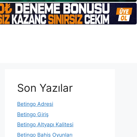
Son Yazılar
Betingo Adresi
Betingo Giriş
Betingo Altyapı Kalitesi
Betingo Bahis Oyunları