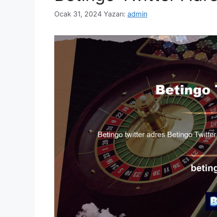
Ocak 31, 2024
Yazarı:
admin