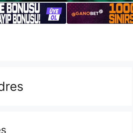
dres
es