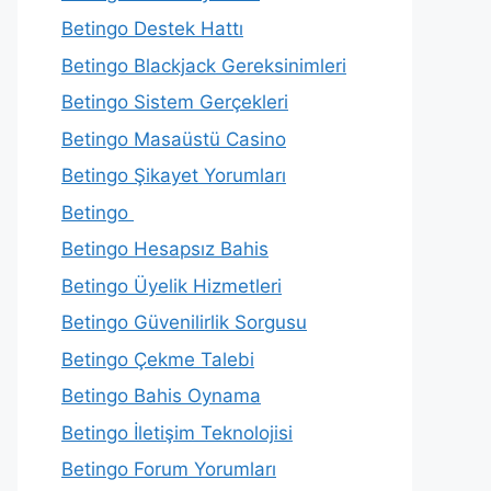
Betingo Destek Hattı
Betingo Blackjack Gereksinimleri
Betingo Sistem Gerçekleri
Betingo Masaüstü Casino
Betingo Şikayet Yorumları
Betingo
Betingo Hesapsız Bahis
Betingo Üyelik Hizmetleri
Betingo Güvenilirlik Sorgusu
Betingo Çekme Talebi
Betingo Bahis Oynama
Betingo İletişim Teknolojisi
Betingo Forum Yorumları